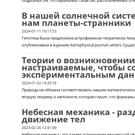
подробностях 19 спиральных галактик, расположенных отно
В нашей солнечной сист
нам планеты-странники
2024-01-11 19:17:53
Гипотеза была предложена астрофизиком-теоретиком Амир
опубликована в журнале Astrophysical Journal Letters. Суще
Теории о возникновении
настраиваемые, чтобы с
экспериментальным дан
2024-01-02 14:35:18
Природа не обязана соответствовать нашим математически
вторую теорему о неполноте, которая гласит, что формальн
Небесная механика - ра
движение тел
2023-02-26 12:41:49
Небесная механика - это раздел астрономии изучающий сво