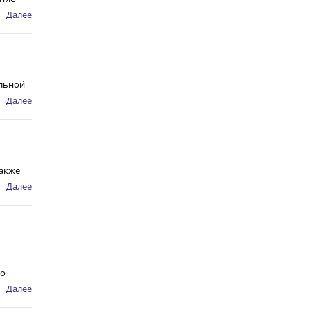
Далее
альной
Далее
Также
Далее
го
Далее