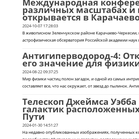
Международная конфере
различных масштабах и 
открывается в Карачаев
2024-10-07 17:28:03
В живописном Зеленчукском районе Карачаево-Черкесии, 
астрофизическая обсерватория Российской академии наук (С
Антигиперводород-4: От
его значение для физик
2024-08-22 09:37:25
Мир физики частиц полон загадок, и одной из самых интр
составляет все, что нас окружает, от звезд до пылинок. Ант
Телескоп Джеймса Уэбба
галактик расположенных
Пути
2024-01-30 14:51:27
На недавно опубликованных изображениях, полученных к