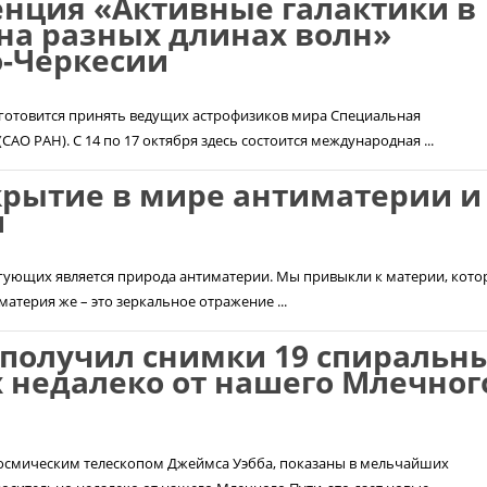
нция «Активные галактики в
на разных длинах волн»
о-Черкесии
готовится принять ведущих астрофизиков мира Специальная
АО РАН). С 14 по 17 октября здесь состоится международная ...
крытие в мире антиматерии и
и
игующих является природа антиматерии. Мы привыкли к материи, кото
иматерия же – это зеркальное отражение ...
 получил снимки 19 спиральн
 недалеко от нашего Млечног
осмическим телескопом Джеймса Уэбба, показаны в мельчайших