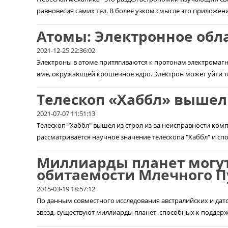
равновесия самих тел. В более узком смысле это приложени
Атомы: Электронное обл
2021-12-25 22:36:02
Электроны в атоме притягиваются к протонам электромагн
яме, окружающей крошечное ядро. Электрон может уйти тол
Телескоп «Хаббл» вышел 
2021-07-07 11:51:13
Телескоп "Хаббл" вышел из строя из-за неисправности ко
рассматривается научное значение телескопа "Хаббл" и спос
Миллиарды планет могут
обитаемости Млечного П
2015-03-19 18:57:12
По данным совместного исследования австралийских и датс
звезд, существуют миллиарды планет, способных к поддер