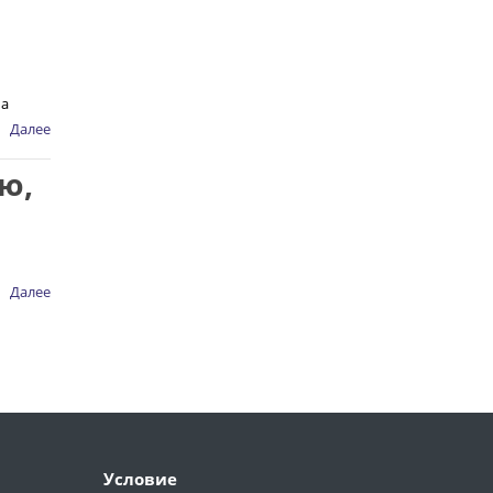
 а
Далее
ю,
Далее
Условие