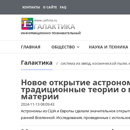
КОНТАКТЫ
О САЙТЕ
FAQ
www.uefima.ru
ГАЛАКТИКА
ИНФОРМАЦИОННО ПОЗНАВАТЕЛЬНЫЙ
ГЛАВНАЯ
ОБЩЕСТВО
НАУКА И ТЕХНИКА
Галактика
Перейти
система из звёзд, космической пыли,
к
содержимому
Новое открытие астроно
традиционные теории о 
материи
2024-11-13 08:09:43
Астрономы из США и Европы сделали значительное открыт
ранней Вселенной. Исследования, проведенные с использов