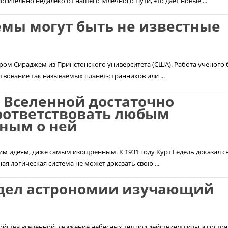
сительно недалеко от нашего Млечного Пути, это дает новые ...
емы могут быть не известные
ом Сираджем из Принстонского университета (США). Работа ученого 
ствование так называемых планет-странников или ...
 Вселенной достаточно
оответствовать любым
ным о ней
м идеям, даже самым изощренным. К 1931 году Курт Гёдель доказал 
ая логическая система не может доказать свою ...
здел астрономии изучающий
йства вселенной, движение небесных тел под действием силы и состо