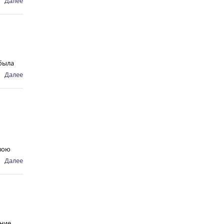
Далее
была
Далее
свою
Далее
яние