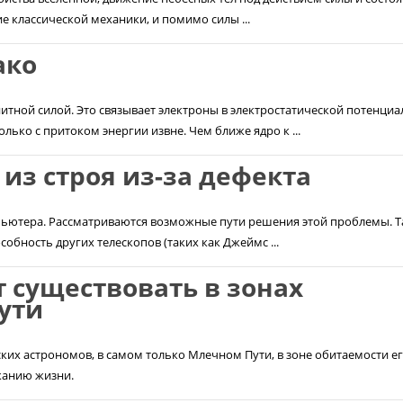
е классической механики, и помимо силы ...
ако
итной силой. Это связывает электроны в электростатической потенци
ько с притоком энергии извне. Чем ближе ядро к ...
из строя из-за дефекта
мпьютера. Рассматриваются возможные пути решения этой проблемы. 
обность других телескопов (таких как Джеймс ...
 существовать в зонах
ути
ких астрономов, в самом только Млечном Пути, в зоне обитаемости е
жанию жизни.