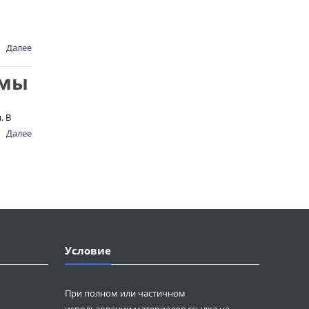
Далее
амы
. В
Далее
Условие
При полном или частичном