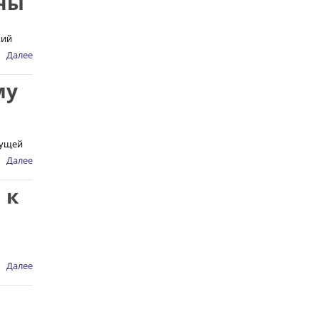
ны
кий
Далее
му
кущей
Далее
 к
Далее