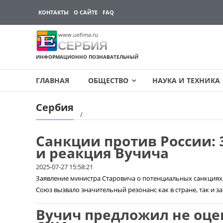
КОНТАКТЫ
О САЙТЕ
FAQ
www.uefima.ru
СЕРБИЯ
ИНФОРМАЦИОННО ПОЗНАВАТЕЛЬНЫЙ
ГЛАВНАЯ
ОБЩЕСТВО
НАУКА И ТЕХНИКА
Сербия
Перейти
к
содержимому
Санкции против России:
и реакция Вучича
2025-07-27 15:58:21
Заявление министра Старовича о потенциальных санкциях 
Союз вызвало значительный резонанс как в стране, так и за
Вучич предложил не оце