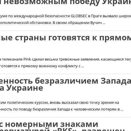
ел невозможным победу Украи
руме по международной безопасности GLOBSEC в Праге вызвало широ
ополитической обстановки. В своем обращении Вучич ...
ые страны готовятся к прямо
а телеканале Pink сделал весьма тревожные заявления, касающиеся те
отовятся к прямому военному конфликту с ...
енность безразличием Запада
а Украине
ким политическим курсом, вновь высказал свою точку зрения на
ость по поводу безразличия Запада к человеческим потерям в ...
 с номерными знаками
бревиатурой «RKS», разрешен