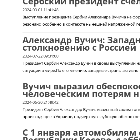
Сербский президент сч
2024-09-01 11:41:48
Выступление президента Сербии Александра Вучича на фо
резонанс, особенно в контексте нынешней напряженной ге
Александр Вучич: Западн
столкновению с Россией
2024-07-22 09:31:00
Президент Сербии Александр Вучич в своем выступлении н
ситуации в мире.По его мнению, западные страны активно г
Вучич выразил обеспоко
человеческим потерям н
2024-06-30 21:49:42
Президент Сербии Александар Вучич, известный своим тон
происходящее в Украине, подчеркнув глубокую обеспокоенн
С 1 января автомобилям
Республики Косово, с аб