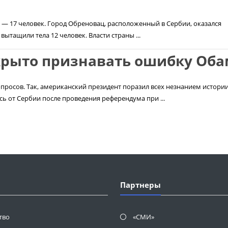
и — 17 человек. Город Обреновац, расположенный в Сербии, оказался
ытащили тела 12 человек. Власти страны ...
крыто признавать ошибку Об
росов. Так, американский президент поразил всех незнанием истории
сь от Сербии после проведения референдума при ...
Партнеры
тво
«СМИ»