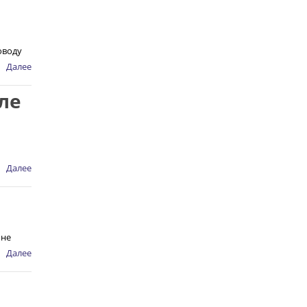
оводу
Далее
ле
Далее
 не
Далее