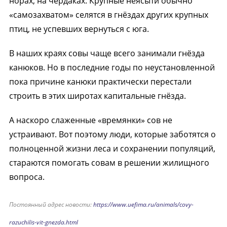
норах, на чердаках. Крупные неясыти обычно
«самозахватом» селятся в гнёздах других крупных
птиц, не успевших вернуться с юга.
В наших краях совы чаще всего занимали гнёзда
канюков. Но в последние годы по неустановленной
пока причине канюки практически перестали
строить в этих широтах капитальные гнёзда.
А наскоро слаженные «времянки» сов не
устраивают. Вот поэтому люди, которые заботятся о
полноценной жизни леса и сохранении популяций,
стараются помогать совам в решении жилищного
вопроса.
Постоянный адрес новости:
https://www.uefima.ru/animals/covy-
razuchilis-vit-gnezda.html