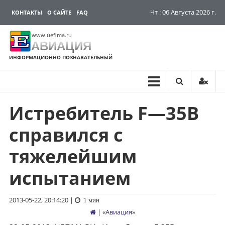
Чт : 06 Августа 2026 г.
КОНТАКТЫ
О САЙТЕ
FAQ
www.uefima.ru
АВИАЦИЯ
ИНФОРМАЦИОННО ПОЗНАВАТЕЛЬНЫЙ
Истребитель F—35B
Перейти
к
справился с
содержимому
тяжелейшим
испытанием
2013-05-22, 20:14:20
|
1 мин
| «
Авиация
»