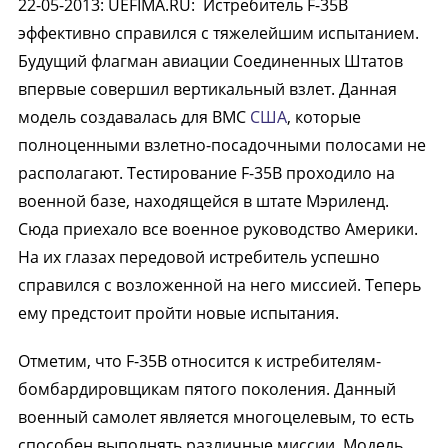
22-05-2013
:
UEFIMA.RU:
Истребитель F-35B
эффективно справился с тяжелейшим испытанием.
Будущий флагман авиации Соединенных Штатов
впервые совершил вертикальный взлет. Данная
модель создавалась для ВМС
США
, которые
полноценными взлетно-посадочными полосами не
располагают. Тестирование F-35B проходило на
военной базе, находящейся в штате Мэриленд.
Сюда приехало все военное руководство Америки.
На их глазах передовой истребитель успешно
справился с возложенной на него миссией. Теперь
ему предстоит пройти новые испытания.
Отметим, что F-35B относится к истребителям-
бомбардировщикам пятого поколения. Данный
военный самолет является многоцелевым, то есть
способен выполнять различные миссии. Модель