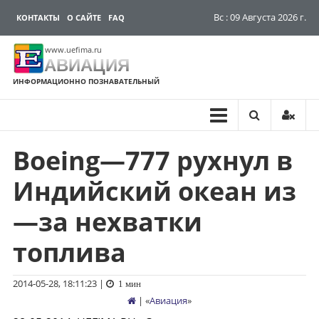
Вс : 09 Августа 2026 г.
КОНТАКТЫ
О САЙТЕ
FAQ
www.uefima.ru
АВИАЦИЯ
ИНФОРМАЦИОННО ПОЗНАВАТЕЛЬНЫЙ
Boeing—777 рухнул в
Перейти
к
Индийский океан из
содержимому
—за нехватки
топлива
2014-05-28, 18:11:23
|
1 мин
| «
Авиация
»