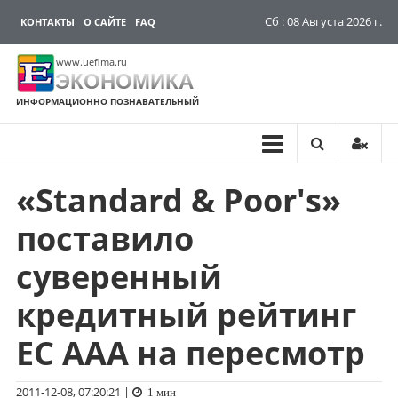
Сб : 08 Августа 2026 г.
КОНТАКТЫ
О САЙТЕ
FAQ
www.uefima.ru
ЭКОНОМИКА
ИНФОРМАЦИОННО ПОЗНАВАТЕЛЬНЫЙ
«Standard & Poor's»
Перейти
к
поставило
содержимому
суверенный
кредитный рейтинг
ЕС ААА на пересмотр
2011-12-08, 07:20:21
|
1 мин