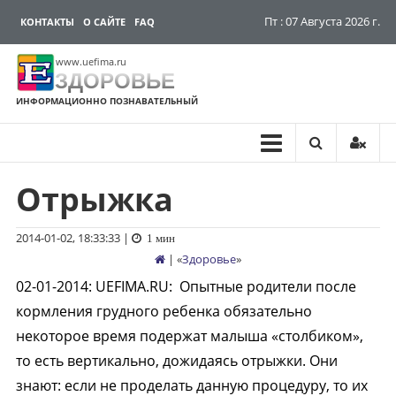
Пт : 07 Августа 2026 г.
КОНТАКТЫ
О САЙТЕ
FAQ
www.uefima.ru
ЗДОРОВЬЕ
ИНФОРМАЦИОННО ПОЗНАВАТЕЛЬНЫЙ
Отрыжка
Перейти
к
содержимому
2014-01-02, 18:33:33
|
1 мин
| «
Здоровье
»
02-01-2014
:
UEFIMA.RU:
Опытные родители после
кормления грудного ребенка обязательно
некоторое время подержат малыша «столбиком»,
то есть вертикально, дожидаясь отрыжки. Они
знают: если не проделать данную процедуру, то их