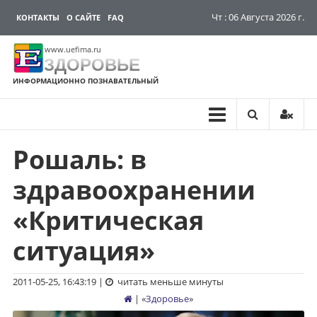
Чт : 06 Августа 2026 г.
КОНТАКТЫ
О САЙТЕ
FAQ
www.uefima.ru
ЗДОРОВЬЕ
ИНФОРМАЦИОННО ПОЗНАВАТЕЛЬНЫЙ
Рошаль: в
Перейти
к
здравоохранении
содержимому
«Критическая
ситуация»
2011-05-25, 16:43:19
|
читать меньше минуты
| «
Здоровье
»