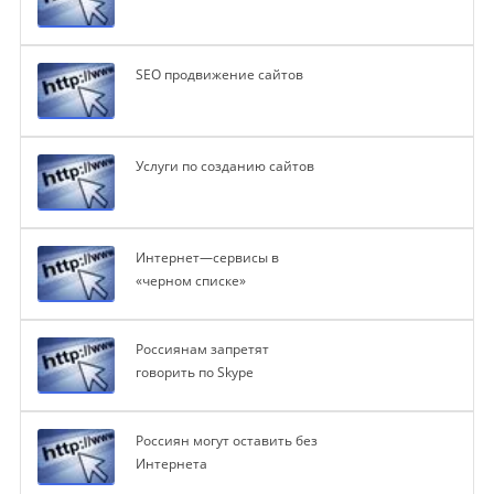
SEO продвижение сайтов
Услуги по созданию сайтов
Интернет—сервисы в
«черном списке»
Россиянам запретят
говорить по Skype
Россиян могут оставить без
Интернета