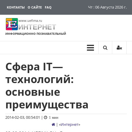
Чт : 06 Августа 2026 г.
КОНТАКТЫ
О САЙТЕ
FAQ
www.uefima.ru
ИНТЕРНЕТ
ИНФОРМАЦИОННО ПОЗНАВАТЕЛЬНЫЙ
Сфера IT—
Перейти
к
технологий:
содержимому
основные
преимущества
2014-02-03, 00:54:01
|
1 мин
| «
Интернет
»