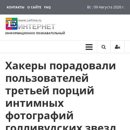
Вс : 09 Августа 2026 г.
КОНТАКТЫ
О САЙТЕ
FAQ
www.uefima.ru
ИНТЕРНЕТ
ИНФОРМАЦИОННО ПОЗНАВАТЕЛЬНЫЙ
Хакеры порадовали
Перейти
к
пользователей
содержимому
третьей порций
интимных
фотографий
голливудских звезд