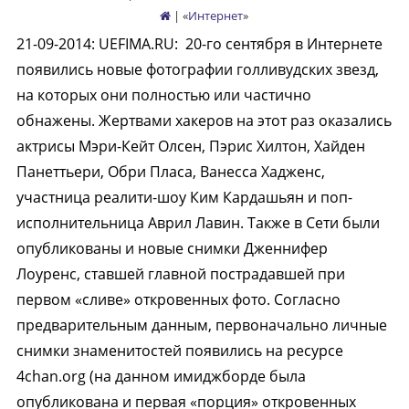
| «
Интернет
»
21-09-2014
:
UEFIMA.RU:
20-го сентября в Интернете
появились новые фотографии голливудских звезд,
на которых они полностью или частично
обнажены. Жертвами хакеров на этот раз оказались
актрисы Мэри-Кейт Олсен, Пэрис Хилтон, Хайден
Панеттьери, Обри Пласа, Ванесса Хадженс,
участница реалити-шоу Ким Кардашьян и поп-
исполнительница Аврил Лавин. Также в Сети были
опубликованы и новые снимки Дженнифер
Лоуренс, ставшей главной пострадавшей при
первом «сливе» откровенных фото. Согласно
предварительным данным, первоначально личные
снимки знаменитостей появились на ресурсе
4сhan.org (на данном имиджборде была
опубликована и первая «порция» откровенных