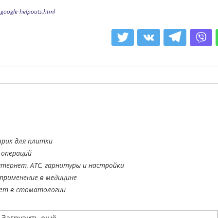
-google-helpouts.html
врик для плитки
 операций
тернет, АТС, гарнитуры и настройки
применение в медицине
ает в стоматологии