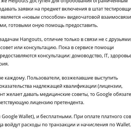
рь же Helpouts доступен для опробования ограниченным
одавать заявки на предмет включения в штат тестировщи
ts является «новым способом» видеочатовой взаимосвязи
ми, готовыми оную помощь предоставить.
адачам Hangouts, отличие только в связи не с друзьями,
совет или консультацию. Пока в сервисе помощи
едоставляются консультации: домоводство, IT, здоровье
рия.
 не каждому. Пользователи, возжелавшие выступить
оказательства надлежащей квалификации (лицензии,
ент желает давать медицинские советы, то Google обязат
ветствующую лицензию претендента.
 Google Wallet), и бесплатными. При оплате платного со
а войдут расходы по транзакции и начисления по Wallet