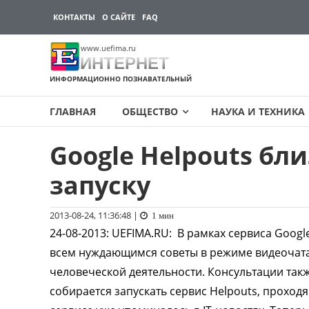
КОНТАКТЫ
О САЙТЕ
FAQ
www.uefima.ru
ИНТЕРНЕТ
ИНФОРМАЦИОННО ПОЗНАВАТЕЛЬНЫЙ
ГЛАВНАЯ
ОБЩЕСТВО
НАУКА И ТЕХНИКА
Google Helpouts бл
Перейти
к
запуску
содержимому
2013-08-24, 11:36:48
|
1 мин
24-08-2013
:
UEFIMA.RU:
В рамках сервиса Googl
всем нуждающимся советы в режиме видеочата
человеческой деятельности. Консультации такж
собирается запускать сервис Helpouts, проход