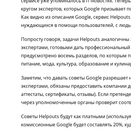
сервисе уже упоминалось в IT-новостях. Тепе
кругом экспертов, которых Google призывает п
Как видно из описания Google, сервис Helpou
нуждающихся в помощи пользователей, с людь
Попросту говоря, задачи Helpouts аналогичны з
экспертами, готовыми дать профессиональный 
предусмотрено восемь разделов, по которым пр
питание, мода, культура, образование и кулина
Заметим, что давать советы Google разрешает
экспертами, обязаны предоставить компании д
аттестаты, сертификаты, отзывы). Если претенд
через уполномоченные органы проверит соот
Советы Helpouts будут как платными (используя
комиссионные Google будет составлять 20%, куд