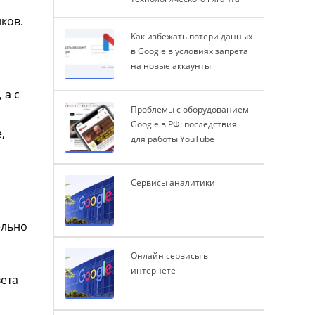
ков.
Как избежать потери данных
в Google в условиях запрета
на новые аккаунты
 а с
Проблемы с оборудованием
Google в РФ: последствия
,
для работы YouTube
Сервисы аналитики
ельно
Онлайн сервисы в
интернете
вета
.