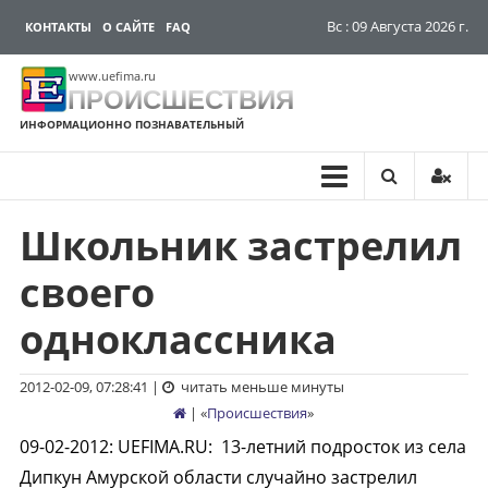
Вс : 09 Августа 2026 г.
КОНТАКТЫ
О САЙТЕ
FAQ
www.uefima.ru
ПРОИСШЕСТВИЯ
ИНФОРМАЦИОННО ПОЗНАВАТЕЛЬНЫЙ
Школьник застрелил
Перейти
к
своего
содержимому
одноклассника
2012-02-09, 07:28:41
|
читать меньше минуты
| «
Происшествия
»
09-02-2012
:
UEFIMA.RU:
13-летний подросток из села
Дипкун Амурской области случайно застрелил