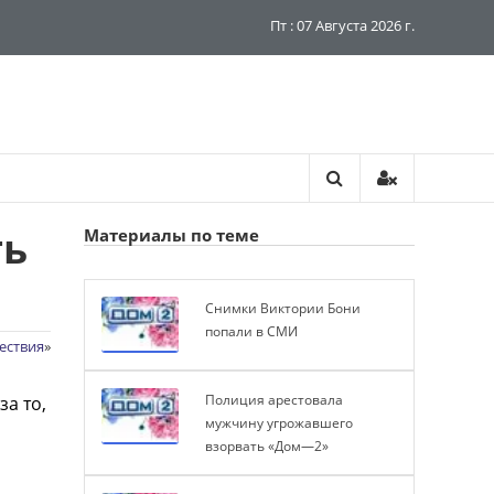
Пт : 07 Августа 2026 г.
ть
Материалы по теме
Снимки Виктории Бони
попали в СМИ
ествия
»
Полиция арестовала
а то,
мужчину угрожавшего
взорвать «Дом—2»