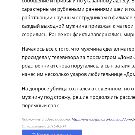
сообщение и прибыли по указанному адресу. В
характерными рублеными ранениями шеи и гол
работающий научным сотрудником в филиале В
каждый выходной мужчина приезжал к матери в
ссорились. Ранее конфликты завершались мирно
Началось все с того, что мужчина сделал матер
просидела у телевизора за просмотром «Дома-2
родственники снова поругались, а сын затаил з
нанес им несколько ударов любительнице «Дом
На допросе убийца сознался в содеянном, но о
мужчину под стражу, решив продолжить рассле
тюремный срок.
Постоянный адрес новости:
https://www.uefima.ru/kriminal/dom-2-s
Опубликовано 2015-02-14.
Комментировать