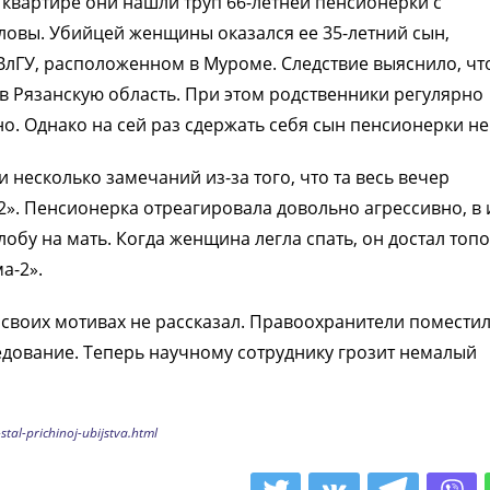
 квартире они нашли труп 66-летней пенсионерки с
овы. Убийцей женщины оказался ее 35-летний сын,
лГУ, расположенном в Муроме. Следствие выяснило, чт
 Рязанскую область. При этом родственники регулярно
. Однако на сей раз сдержать себя сын пенсионерки не
и несколько замечаний из-за того, что та весь вечер
». Пенсионерка отреагировала довольно агрессивно, в 
лобу на мать. Когда женщина легла спать, он достал топо
а-2».
 своих мотивах не рассказал. Правоохранители помести
дование. Теперь научному сотруднику грозит немалый
tal-prichinoj-ubijstva.html