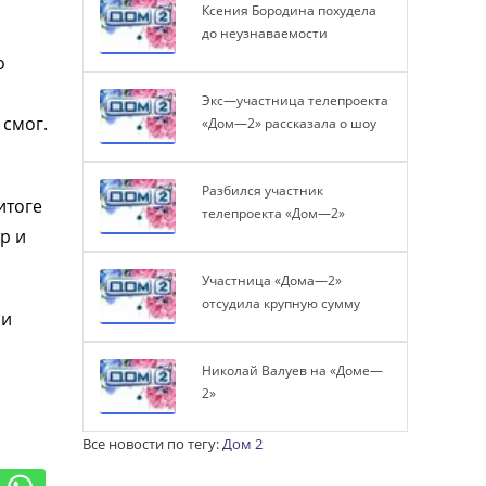
Ксения Бородина похудела
до неузнаваемости
о
Экс—участница телепроекта
 смог.
«Дом—2» рассказала о шоу
Разбился участник
итоге
телепроекта «Дом—2»
р и
Участница «Дома—2»
отсудила крупную сумму
ли
Николай Валуев на «Доме—
2»
Все новости по тегу:
Дом 2