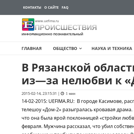
КОНТАКТЫ
О САЙТЕ
FAQ
www.uefima.ru
ПРОИСШЕСТВИЯ
ИНФОРМАЦИОННО ПОЗНАВАТЕЛЬНЫЙ
ГЛАВНАЯ
ОБЩЕСТВО
НАУКА И ТЕХНИКА
В Рязанской облас
Перейти
к
из—за нелюбви к 
содержимому
2015-02-14, 23:15:31
|
1 мин
14-02-2015
:
UEFIMA.RU:
В городе Касимове, рас
телешоу «Дом-2» разыгралась кровавая драма. 
что она была ярой поклонницей «стройки любв
февраля. Мужчина рассказал, что убил собств