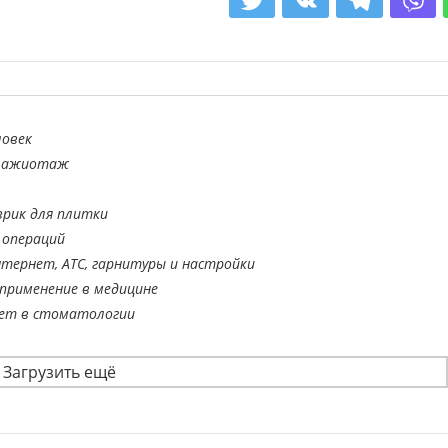
ловек
й ажиотаж
врик для плитки
 операций
тернет, АТС, гарнитуры и настройки
применение в медицине
ает в стоматологии
Загрузить ещё