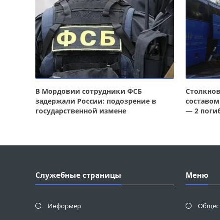
В Мордовии сотрудники ФСБ
Столкнов
задержали России: подозрение в
составом
государственной измене
— 2 поги
Служебные страницы
Меню
Информер
Общес