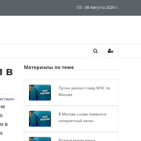
Сб : 08 Августа 2026 г.
 в
Материалы по теме
Путин уволил главу МЧС по
Москве
ествия
»
не
В Москве снова появился
но
неприятный запах
х в
х
Возрождение юных