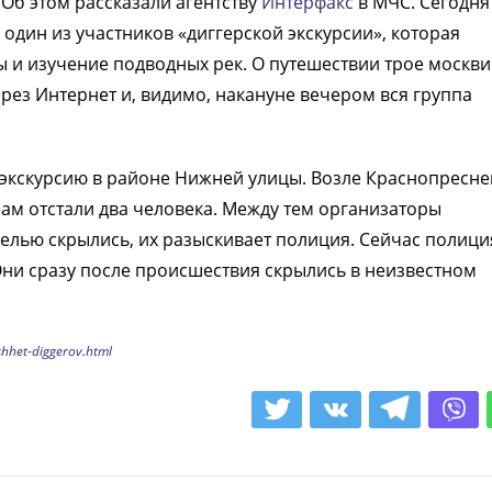
Об этом рассказали агентству
Интерфакс
в МЧС. Сегодня
один из участников «диггерской экскурсии», которая
 и изучение подводных рек. О путешествии трое москв
рез Интернет и, видимо, накануне вечером вся группа
 экскурсию в районе Нижней улицы. Возле Краснопресн
м отстали два человека. Между тем организаторы
елью скрылись, их разыскивает полиция. Сейчас полици
Они сразу после происшествия скрылись в неизвестном
shhet-diggerov.html