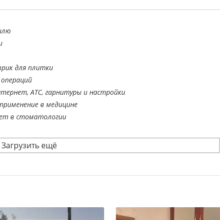
илю
и
врик для плитки
 операций
тернет, АТС, гарнитуры и настройки
применение в медицине
ает в стоматологии
Загрузить ещё