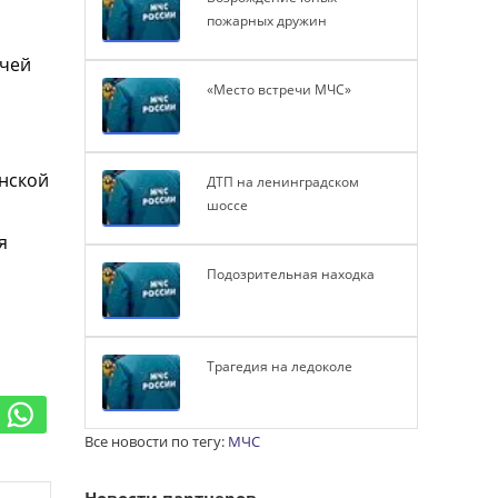
пожарных дружин
ичей
«Место встречи МЧС»
енской
ДТП на ленинградском
шоссе
я
Подозрительная находка
Трагедия на ледоколе
Все новости по тегу:
МЧС
Новости партнеров