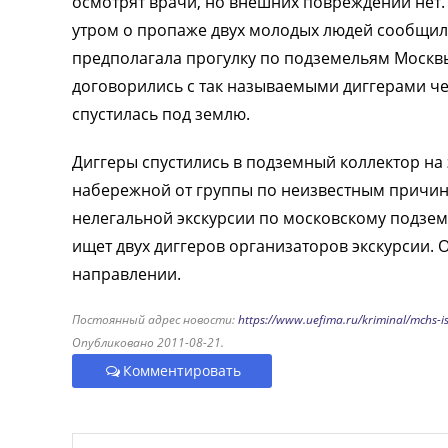
осмотрят врачи, но внешних повреждений нет. 
утром о пропаже двух молодых людей сообщил 
предполагала прогулку по подземельям Москвы
договорились с так называемыми диггерами че
спустилась под землю.
Диггеры спустились в подземный коллектор на
набережной от группы по неизвестным причина
нелегальной экскурсии по московскому подзем
ищет двух диггеров организаторов экскурсии. 
направлении.
Постоянный адрес новости:
https://www.uefima.ru/kriminal/mchs-i
Опубликовано 2011-08-21.
Комментировать