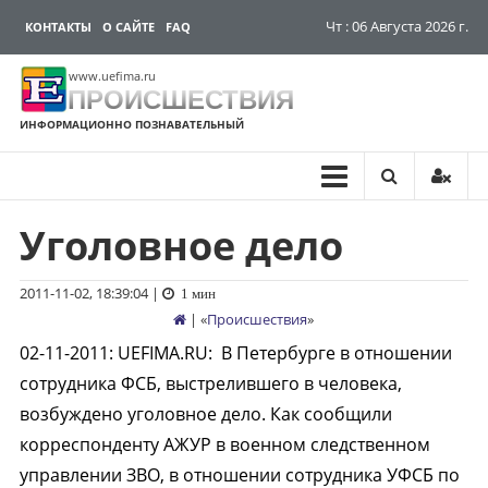
Чт : 06 Августа 2026 г.
КОНТАКТЫ
О САЙТЕ
FAQ
www.uefima.ru
ПРОИСШЕСТВИЯ
ИНФОРМАЦИОННО ПОЗНАВАТЕЛЬНЫЙ
Уголовное дело
Перейти
к
содержимому
2011-11-02, 18:39:04
|
1 мин
| «
Происшествия
»
02-11-2011
:
UEFIMA.RU:
В Петербурге в отношении
сотрудника ФСБ, выстрелившего в человека,
возбуждено уголовное дело. Как сообщили
корреспонденту АЖУР в военном следственном
управлении ЗВО, в отношении сотрудника УФСБ по