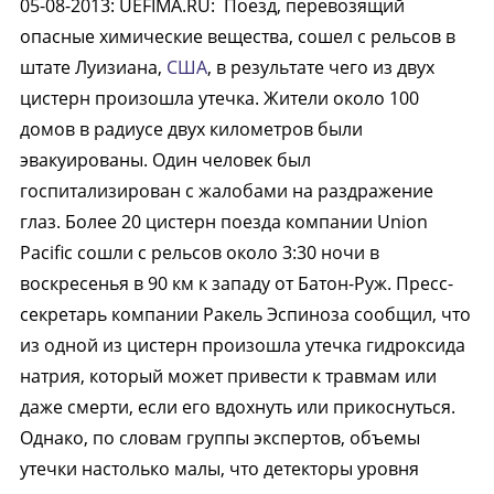
05-08-2013
:
UEFIMA.RU:
Поезд, перевозящий
опасные химические вещества, сошел с рельсов в
штате Луизиана,
США
, в результате чего из двух
цистерн произошла утечка. Жители около 100
домов в радиусе двух километров были
эвакуированы. Один человек был
госпитализирован с жалобами на раздражение
глаз. Более 20 цистерн поезда компании Union
Pacific сошли с рельсов около 3:30 ночи в
воскресенья в 90 км к западу от Батон-Руж. Пресс-
секретарь компании Ракель Эспиноза сообщил, что
из одной из цистерн произошла утечка гидроксида
натрия, который может привести к травмам или
даже смерти, если его вдохнуть или прикоснуться.
Однако, по словам группы экспертов, объемы
утечки настолько малы, что детекторы уровня