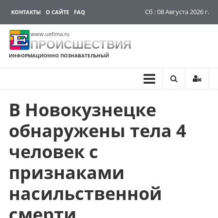
Сб : 08 Августа 2026 г.
КОНТАКТЫ
О САЙТЕ
FAQ
www.uefima.ru
ПРОИСШЕСТВИЯ
ИНФОРМАЦИОННО ПОЗНАВАТЕЛЬНЫЙ
В Новокузнецке
Перейти
к
обнаружены тела 4
содержимому
человек с
признаками
насильственной
смерти