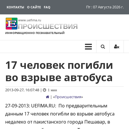
Пт : 07 Августа 2026 г.
КОНТАКТЫ
О САЙТЕ
FAQ
www.uefima.ru
ПРОИСШЕСТВИЯ
ИНФОРМАЦИОННО ПОЗНАВАТЕЛЬНЫЙ
17 человек погибли
Перейти
к
во взрыве автобуса
содержимому
2013-09-27, 16:07:48
|
1 мин
| «
Происшествия
»
27-09-2013
:
UEFIMA.RU:
По предварительным
данным 17 человек погибли во взрыве автобуса
недалеко от пакистанского города Пешавар, в