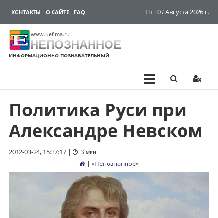
Пт : 07 Августа 2026 г.
КОНТАКТЫ
О САЙТЕ
FAQ
www.uefima.ru
НЕПОЗНАННОЕ
ИНФОРМАЦИОННО ПОЗНАВАТЕЛЬНЫЙ
Политика Руси при
Перейти
к
Александре Невском
содержимому
2012-03-24, 15:37:17
|
3 мин
| «
Непознанное
»