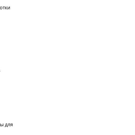
ботки
в
ы для