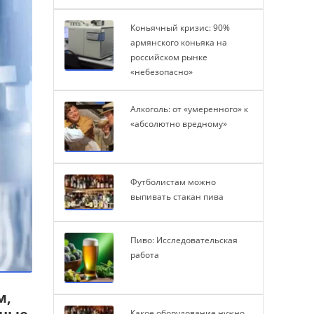
Коньячный кризис: 90%
армянского коньяка на
российском рынке
«небезопасно»
Алкоголь: от «умеренного» к
«абсолютно вредному»
Футболистам можно
выпивать стакан пива
Пиво: Исследовательская
работа
м,
Какое оборудование нужно