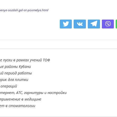
enye-sozdali-gel-ot-poxmelya.html
е пуски в рамках учений ТОФ
ые районы Кубани
ий период работы
врик для плитки
 операций
тернет, АТС, гарнитуры и настройки
применение в медицине
ает в стоматологии