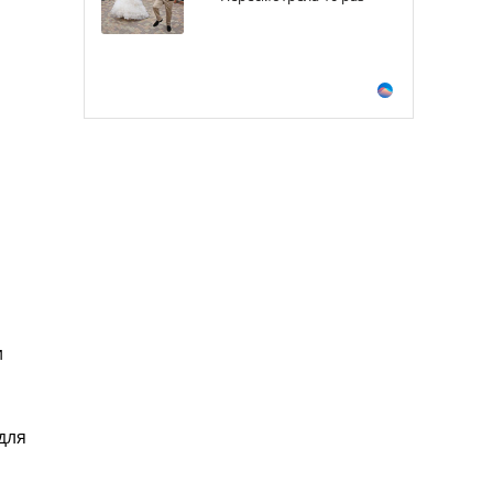
и
для