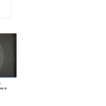
:
ии в