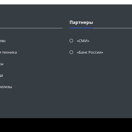
Партнеры
тво
«СМИ»
и техника
«Банк России»
сы
да
релизы