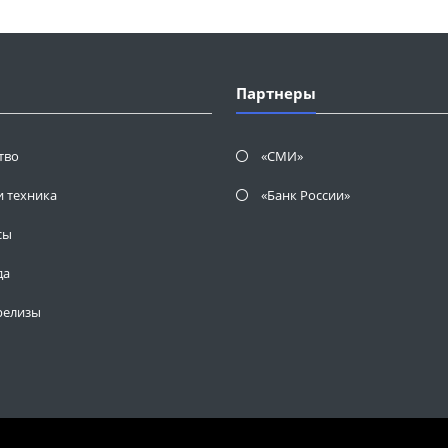
Партнеры
тво
«СМИ»
и техника
«Банк России»
сы
да
релизы