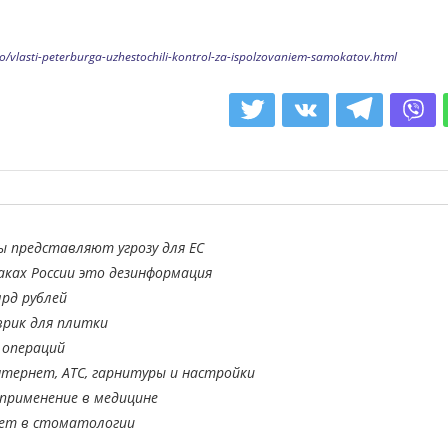
/vlasti-peterburga-uzhestochili-kontrol-za-ispolzovaniem-samokatov.html
ы представляют угрозу для ЕС
аках России это дезинформация
лрд рублей
врик для плитки
 операций
тернет, АТС, гарнитуры и настройки
применение в медицине
ает в стоматологии