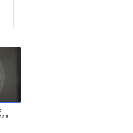
:
ии в