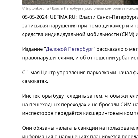
© triptonkosti.ru / Власти Петербурга ужесточили контроль за испо
05-05-2024
:
UEFIMA.RU:
Власти Санкт-Петербург
записывая нарушения при помощи камер и инс
средства индивидуальной мобильности (СИМ) и
Издание "
Деловой Петербург
" рассказало о м
правонарушителями, и об отношении урбанист
С 1 мая Центр управления парковками начал 
самокатах.
Инспекторы будут следить за тем, чтобы жители
на пешеходных переходах и не бросали СИМ на
инспекторов передаётся кикшеринговым комп
Они обязаны налагать санкции на пользовате
информация о нарушениях планируется переда