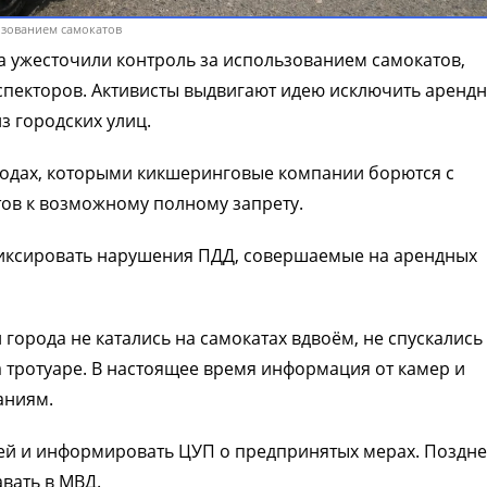
льзованием самокатов
а ужесточили контроль за использованием самокатов,
пекторов. Активисты выдвигают идею исключить аренд
з городских улиц.
етодах, которыми кикшеринговые компании борются с
ов к возможному полному запрету.
фиксировать нарушения ПДД, совершаемые на арендных
 города не катались на самокатах вдвоём, не спускались 
 тротуаре. В настоящее время информация от камер и
аниям.
лей и информировать ЦУП о предпринятых мерах. Поздн
вать в МВД.