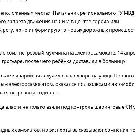
 неположенных местах. Начальник регионального ГУ МВД
ого запрета движения на СИМ в центре города или
СК регулярно информируют о новых дорожных происшест
ую сбил нетрезвый мужчина на электросамокате. 14 апр
тротуаре, после чего ребёнка доставили в больницу.
ртвами аварий, как случилось во дворе на улице Первого
ным электросамокатом, оказался под колесами автомоби
ился нетрезвый водитель.
да власти не только взяли под контроль шеринговые СИМ
ндных самокатов, но эксперты высказывают сомнения п