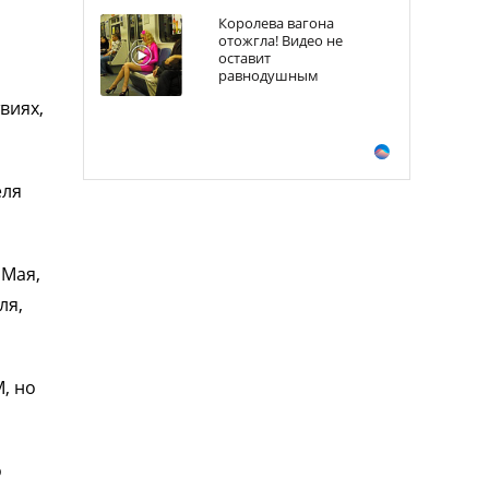
Королева вагона
отожгла! Видео не
оставит
равнодушным
виях,
еля
 Мая,
ля,
, но
о