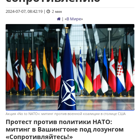
2024-07-07, 08:42:19
|
2 мин
| «
В Мире
»
Акция «No to NATO»: митинг против военной коалиции в столице США
Протест против политики НАТО:
митинг в Вашингтоне под лозунгом
«Сопротивляйтесь!»