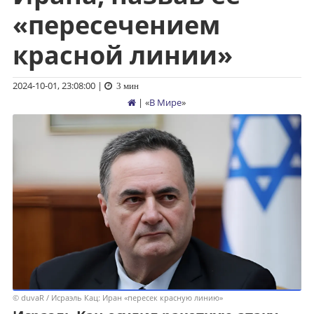
«пересечением
красной линии»
2024-10-01, 23:08:00
|
3 мин
| «
В Мире
»
© duvaR / Исраэль Кац: Иран «пересек красную линию»