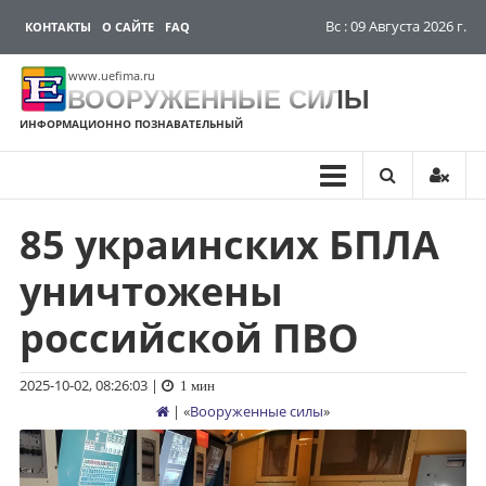
Вс : 09 Августа 2026 г.
КОНТАКТЫ
О САЙТЕ
FAQ
www.uefima.ru
ВООРУЖЕННЫЕ СИЛЫ
ИНФОРМАЦИОННО ПОЗНАВАТЕЛЬНЫЙ
85 украинских БПЛА
Перейти
к
уничтожены
содержимому
российской ПВО
2025-10-02, 08:26:03
|
1 мин
| «
Вооруженные силы
»