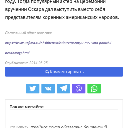
году. Тогда популярный актер на церемонии
вручении Оскара дал выступить вместо себя
представителям коренных американских народов.
Постоянный адрес новости:
https://www.uefima.ru/obshhestvo/culture/premiyu-mtv-vma-poluchil-
bezdomnyj.html
Опубликовано 2014-08-25.
Комментировать
Также читайте
Джеймса Фоули обезглавил британский
2014-08-25