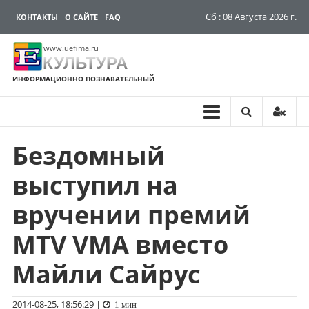
Сб : 08 Августа 2026 г.
КОНТАКТЫ
О САЙТЕ
FAQ
www.uefima.ru
КУЛЬТУРА
ИНФОРМАЦИОННО ПОЗНАВАТЕЛЬНЫЙ
Бездомный
Перейти
к
выступил на
содержимому
вручении премий
MTV VMA вместо
Майли Сайрус
2014-08-25, 18:56:29
|
1 мин