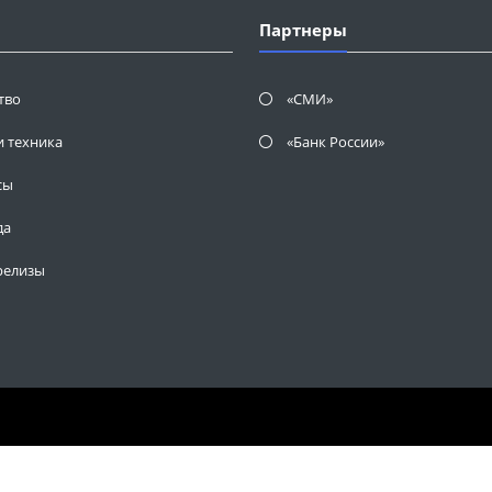
Партнеры
тво
«СМИ»
и техника
«Банк России»
сы
да
релизы