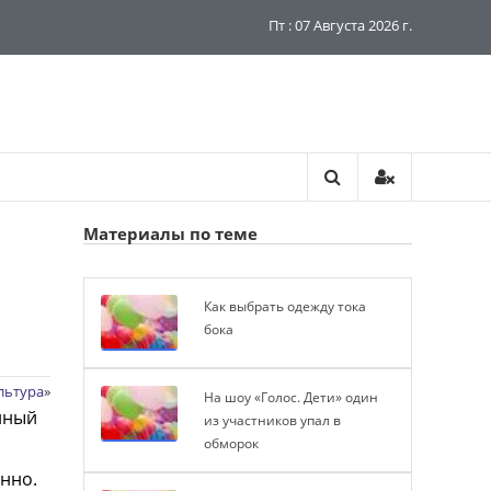
Пт : 07 Августа 2026 г.
Материалы по теме
Как выбрать одежду тока
бока
льтура
»
На шоу «Голос. Дети» один
нный
из участников упал в
обморок
нно.