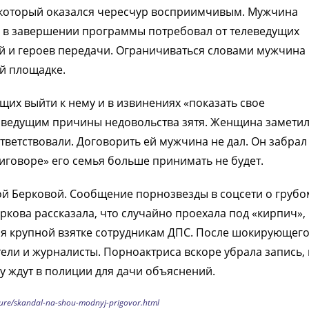
, который оказался чересчур восприимчивым. Мужчина
а в завершении программы потребовал от телеведущих
й и героев передачи. Ограничиваться словами мужчина
ой площадке.
щих выйти к нему и в извинениях «показать свое
 ведущим причины недовольства зятя. Женщина заметил
ответствовали. Договорить ей мужчина не дал. Он забрал
иговоре» его семья больше принимать не будет.
ой Берковой. Сообщение порнозвезды в соцсети о грубо
кова рассказала, что случайно проехала под «кирпич», 
ря крупной взятке сотрудникам ДПС. После шокирующег
ели и журналисты. Порноактриса вскоре убрала запись,
у ждут в полиции для дачи объяснений.
ture/skandal-na-shou-modnyj-prigovor.html