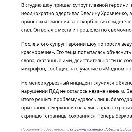
В студию шоу пришел супруг главной героини
неоднократно одергивал Эвелину Хромченко, 
принести извинения за оскорбления свидетеле
стал. Он встал с места и прошелся по съемочн
После этого супруг героини шоу попросил веду
красноречие». Его теща попыталась объяснить
слова, сказанные ими, действительности не со
микрофон, сообщив, что участие в «Модном пр
Не менее курьезный инцидент случился с Елен
нарушении ПДД не осталось незамеченным. Бер
итоге решить проблему удалось лишь благода
признания с Берковой связались правоохранит
скриншот страницы сохранился. Теперь Берков
Постоянный адрес новости:
https://www.uefima.ru/obshhestvo/cul