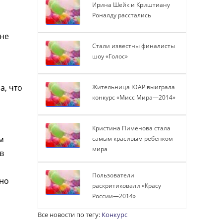
Ирина Шейк и Криштиану
Роналду расстались
 не
Стали известны финалисты
шоу «Голос»
а, что
Жительница ЮАР выиграла
конкурс «Мисс Мира—2014»
Кристина Пименова стала
м
самым красивым ребенком
мира
в
о
Пользователи
 но
раскритиковали «Красу
России—2014»
Все новости по тегу:
Конкурс