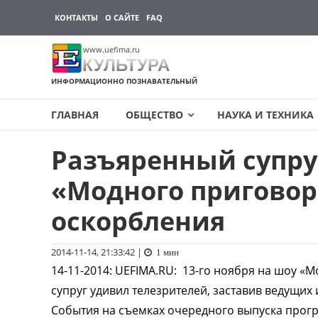
КОНТАКТЫ
О САЙТЕ
FAQ
www.uefima.ru
КУЛЬТУРА
ИНФОРМАЦИОННО ПОЗНАВАТЕЛЬНЫЙ
ГЛАВНАЯ
ОБЩЕСТВО
НАУКА И ТЕХНИКА
Разъяренный супру
Перейти
к
«Модного приговор
содержимому
оскорбления
2014-11-14, 21:33:42
|
1 мин
14-11-2014
:
UEFIMA.RU:
13-го ноября на шоу «
супруг удивил телезрителей, заставив ведущих 
События на съемках очередного выпуска прог