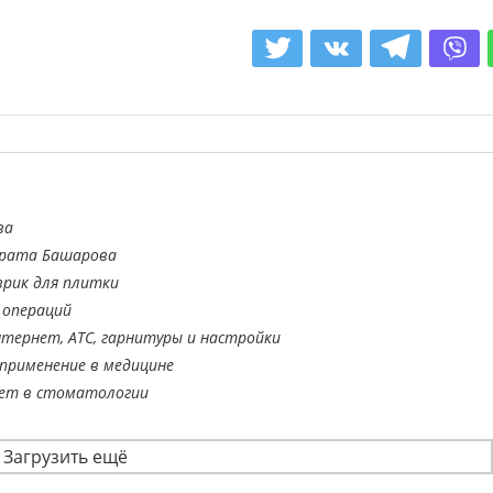
ва
арата Башарова
врик для плитки
 операций
тернет, АТС, гарнитуры и настройки
применение в медицине
ает в стоматологии
Загрузить ещё