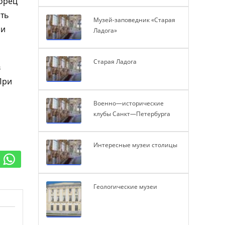
ворец
ть
Музей-заповедник «Старая
чи
Ладога»
Старая Ладога
в
При
Военно—исторические
клубы Санкт—Петербурга
Интересные музеи столицы
Геологические музеи