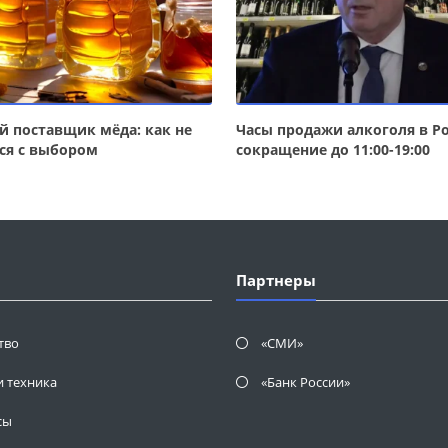
 поставщик мёда: как не
Часы продажи алкоголя в Ро
ся с выбором
сокращение до 11:00-19:00
Партнеры
тво
«СМИ»
и техника
«Банк России»
сы