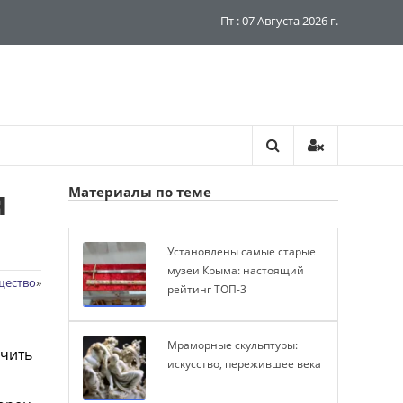
Пт : 07 Августа 2026 г.
я
Материалы по теме
Установлены самые старые
музеи Крыма: настоящий
щество
»
рейтинг ТОП-3
Мраморные скульптуры:
ичить
искусство, пережившее века