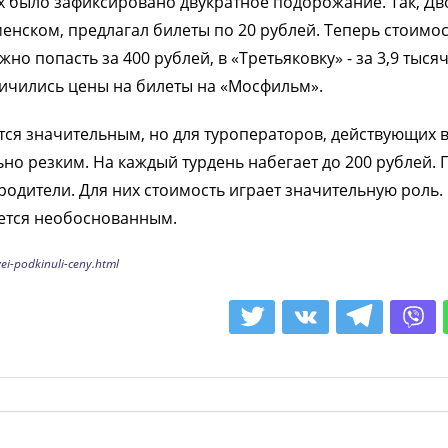
ях было зафиксировано двукратное подорожание. Так, Д
нском, предлагал билеты по 20 рублей. Теперь стоимос
но попасть за 400 рублей, в «Третьяковку» - за 3,9 тыся
еличились цены на билеты на «Мосфильм».
тся значительным, но для туроператоров, действующих 
но резким. На каждый турдень набегает до 200 рублей. 
родители. Для них стоимость играет значительную роль.
ется необоснованным.
i-podkinuli-ceny.html