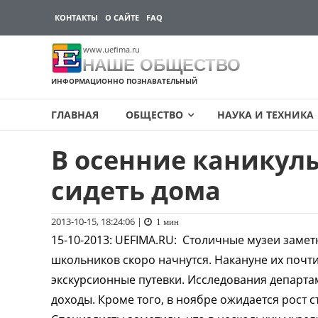
КОНТАКТЫ
О САЙТЕ
FAQ
www.uefima.ru
НАШЕ ОБЩЕСТВО
ИНФОРМАЦИОННО ПОЗНАВАТЕЛЬНЫЙ
ГЛАВНАЯ
ОБЩЕСТВО
НАУКА И ТЕХНИКА
В осенние каникул
Перейти
к
сидеть дома
содержимому
2013-10-15, 18:24:06
|
1 мин
15-10-2013
:
UEFIMA.RU:
Столичные музеи заметн
школьников скоро начнутся. Накануне их почт
экскурсионные путевки. Исследования департа
доходы. Кроме того, в ноябре ожидается рост 