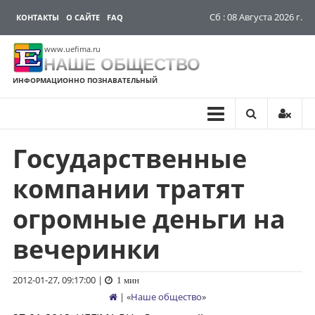
Сб : 08 Августа 2026 г.
КОНТАКТЫ
О САЙТЕ
FAQ
www.uefima.ru
НАШЕ ОБЩЕСТВО
ИНФОРМАЦИОННО ПОЗНАВАТЕЛЬНЫЙ
Государственные
Перейти
к
компании тратят
содержимому
огромные деньги на
вечеринки
2012-01-27, 09:17:00
|
1 мин
| «
Наше общество
»