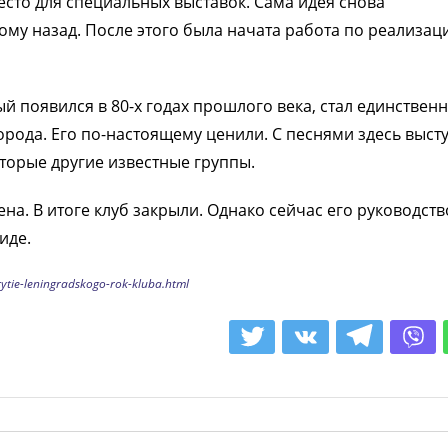
место для специальных выставок. Сама идея снова
тому назад. После этого была начата работа по реализац
й появился в 80-х годах прошлого века, стал единствен
орода. Его по-настоящему ценили. С песнями здесь выст
оторые другие известные группы.
на. В итоге клуб закрыли. Однако сейчас его руководств
иде.
ytie-leningradskogo-rok-kluba.html