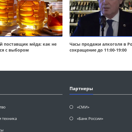
 поставщик мёда: как не
Часы продажи алкоголя в Ро
ся с выбором
сокращение до 11:00-19:00
Партнеры
тво
«СМИ»
и техника
«Банк России»
сы