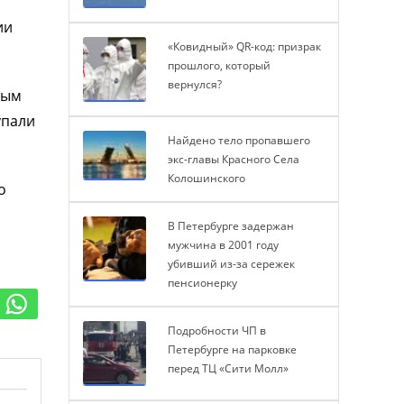
ии
«Ковидный» QR-код: призрак
прошлого, который
вернулся?
ным
упали
Найдено тело пропавшего
экс-главы Красного Села
Колошинского
о
В Петербурге задержан
мужчина в 2001 году
убивший из-за сережек
пенсионерку
Подробности ЧП в
Петербурге на парковке
перед ТЦ «Сити Молл»