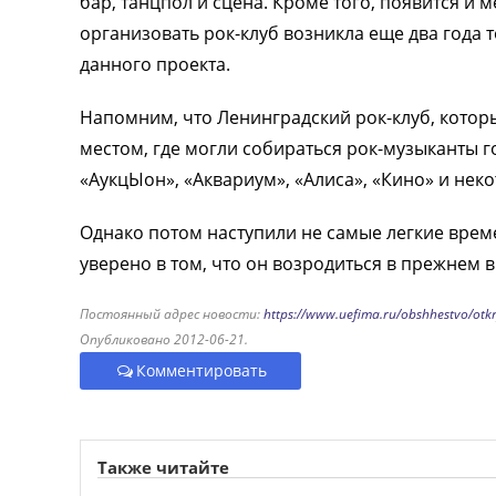
бар, танцпол и сцена. Кроме того, появится и 
организовать рок-клуб возникла еще два года 
данного проекта.
Напомним, что Ленинградский рок-клуб, которы
местом, где могли собираться рок-музыканты г
«АукцЫон», «Аквариум», «Алиса», «Кино» и нек
Однако потом наступили не самые легкие време
уверено в том, что он возродиться в прежнем в
Постоянный адрес новости:
https://www.uefima.ru/obshhestvo/otkr
Опубликовано 2012-06-21.
Комментировать
Также читайте