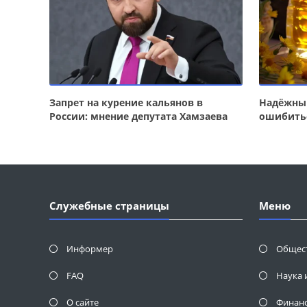
Запрет на курение кальянов в
Надёжный
России: мнение депутата Хамзаева
ошибить
Служебные страницы
Меню
Информер
Общес
FAQ
Наука 
О сайте
Финан