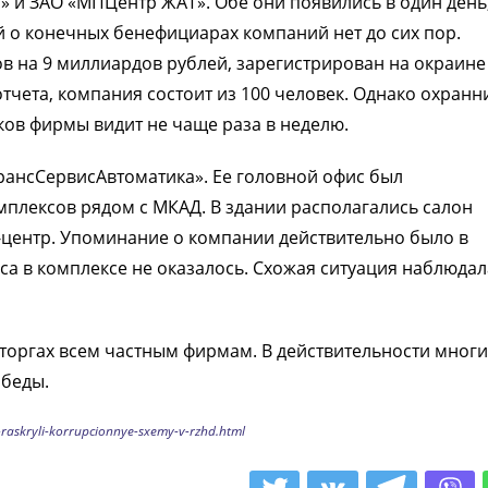
» и ЗАО «МПЦентр ЖАТ». Обе они появились в один день,
й о конечных бенефициарах компаний нет до сих пор.
в на 9 миллиардов рублей, зарегистрирован на окраине
чета, компания состоит из 100 человек. Однако охранн
ков фирмы видит не чаще раза в неделю.
рансСервисАвтоматика». Ее головной офис был
мплексов рядом с МКАД. В здании располагались салон
с-центр. Упоминание о компании действительно было в
а в комплексе не оказалось. Схожая ситуация наблюдал
торгах всем частным фирмам. В действительности мног
обеды.
raskryli-korrupcionnye-sxemy-v-rzhd.html