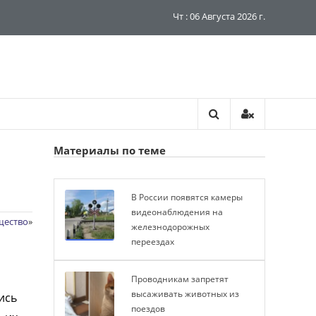
Чт : 06 Августа 2026 г.
Материалы по теме
В России появятся камеры
видеонаблюдения на
щество
»
железнодорожных
переездах
Проводникам запретят
высаживать животных из
ись
поездов