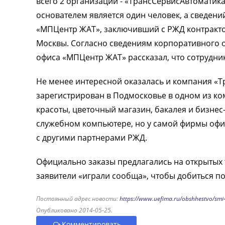
всего 2 организации - «ТрансСервисАвтоматика
основателем является один человек, а сведени
«МПЦентр ЖАТ», заключивший с РЖД контракто
Москвы. Согласно сведениям корпоративного от
офиса «МПЦентр ЖАТ» рассказал, что сотрудни
Не менее интересной оказалась и компания «Т
зарегистрирован в Подмосковье в одном из ко
красоты, цветочный магазин, бакалея и бизне
служебном компьютере, но у самой фирмы офис
с другими партнерами РЖД.
Официально заказы предлагались на открытых 
заявители «играли сообща», чтобы добиться п
Постоянный адрес новости:
https://www.uefima.ru/obshhestvo/smi-
Опубликовано 2014-05-25.
Комментировать