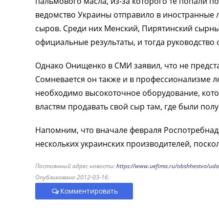
пальмового масла, из-за которого те попали п
ведомство Украины отправило в иностранные л
сыров. Среди них Менский, Пирятинский сырны
официальные результаты, и тогда руководство
Однако Онищенко в СМИ заявил, что не предста
Сомневается он также и в профессионализме лю
необходимо высокоточное оборудование, котор
властям продавать свой сыр там, где были пол
Напомним, что вначале февраля Роспотребнад
нескольких украинских производителей, поско
Постоянный адрес новости:
https://www.uefima.ru/obshhestvo/uda
Опубликовано 2012-03-16.
Комментировать