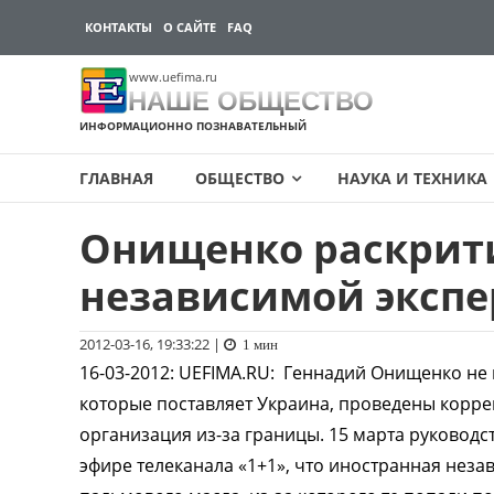
КОНТАКТЫ
О САЙТЕ
FAQ
www.uefima.ru
НАШЕ ОБЩЕСТВО
ИНФОРМАЦИОННО ПОЗНАВАТЕЛЬНЫЙ
ГЛАВНАЯ
ОБЩЕСТВО
НАУКА И ТЕХНИКА
Онищенко раскрит
Перейти
к
независимой экспе
содержимому
2012-03-16, 19:33:22
|
1 мин
16-03-2012
:
UEFIMA.RU:
Геннадий Онищенко не в
которые поставляет Украина, проведены корре
организация из-за границы. 15 марта руковод
эфире телеканала «1+1», что иностранная неза