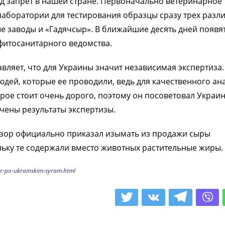
од запрет в нашей стране. Первоначально ветеринарное
аборатории для тестирования образцы сразу трех разл
е заводы и «Гадячсыр». В ближайшие десять дней появя
 фитосанитарного ведомства.
вляет, что для Украины значит независимая экспертиза.
дей, которые ее проводили, ведь для качественного ан
ое стоит очень дорого, поэтому он посоветовал Украи
учены результаты экспертизы.
зор официально приказал изымать из продажи сыры
льку те содержали вместо животных растительные жиры.
r-po-ukrainskim-syram.html