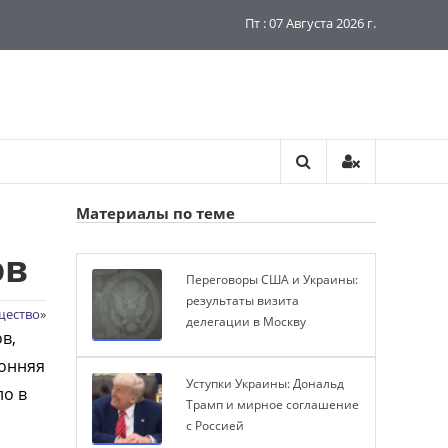
Пт : 07 Августа 2026 г.
Материалы по теме
ов
Переговоры США и Украины:
результаты визита
щество
»
делегации в Москву
в,
ронняя
Уступки Украины: Дональд
ло в
Трамп и мирное соглашение
с Россией