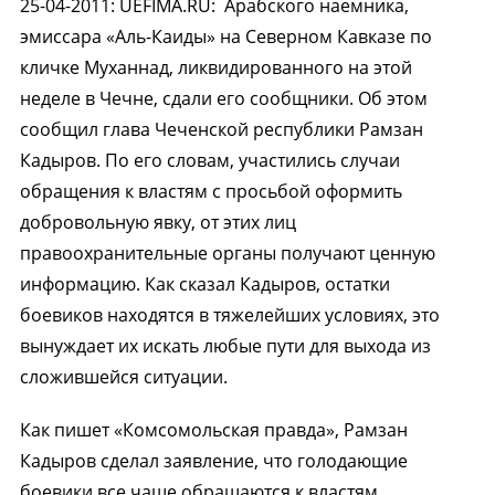
25-04-2011
:
UEFIMA.RU:
Арабского наемника,
эмиссара «Аль-Каиды» на Северном Кавказе по
кличке Муханнад, ликвидированного на этой
неделе в Чечне, сдали его сообщники. Об этом
сообщил глава Чеченской республики Рамзан
Кадыров. По его словам, участились случаи
обращения к властям с просьбой оформить
добровольную явку, от этих лиц
правоохранительные органы получают ценную
информацию. Как сказал Кадыров, остатки
боевиков находятся в тяжелейших условиях, это
вынуждает их искать любые пути для выхода из
сложившейся ситуации.
Как пишет «Комсомольская правда», Рамзан
Кадыров сделал заявление, что голодающие
боевики все чаще обращаются к властям