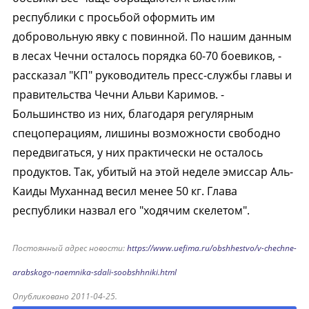
республики с просьбой оформить им
добровольную явку с повинной. По нашим данным
в лесах Чечни осталось порядка 60-70 боевиков, -
рассказал "КП" руководитель пресс-службы главы и
правительства Чечни Альви Каримов. -
Большинство из них, благодаря регулярным
спецоперациям, лишины возможности свободно
передвигаться, у них практически не осталось
продуктов. Так, убитый на этой неделе эмиссар Аль-
Каиды Муханнад весил менее 50 кг. Глава
республики назвал его "ходячим скелетом".
Постоянный адрес новости:
https://www.uefima.ru/obshhestvo/v-chechne-
arabskogo-naemnika-sdali-soobshhniki.html
Опубликовано 2011-04-25.