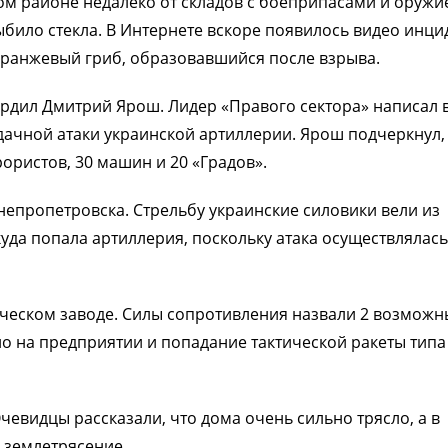
м районе недалеко от складов с боеприпасами и оружие
ыбило стекла. В Интернете вскоре появилось видео инци
оранжевый гриб, образовавшийся после взрыва.
рдил Дмитрий Ярош. Лидер «Правого сектора» написал 
удачной атаки украинской артиллерии. Ярош подчеркнул, 
ористов, 30 машин и 20 «Градов».
непропетровска. Стрельбу украинские силовики вели из
куда попала артиллерия, поскольку атака осуществлялась
ическом заводе. Силы сопротивления назвали 2 возможн
о на предприятии и попадание тактической ракеты типа
чевидцы рассказали, что дома очень сильно трясло, а в
ь землетрясение.