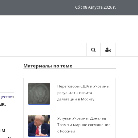
Сб : 08 Августа 2026 г.
Материалы по теме
Переговоры США и Украины:
результаты визита
щество
»
делегации в Москву
ыв.
Уступки Украины: Дональд
Трамп и мирное соглашение
ым
с Россией