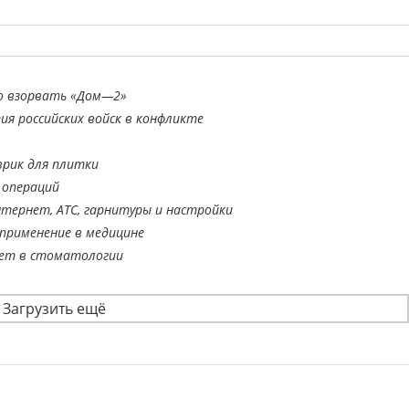
о взорвать «Дом—2»
я российских войск в конфликте
врик для плитки
 операций
тернет, АТС, гарнитуры и настройки
применение в медицине
ает в стоматологии
Загрузить ещё