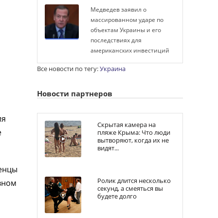
Медведев заявил о
массированном ударе по
объектам Украины и его
последствиях для
американских инвестиций
Все новости по тегу:
Украина
Новости партнеров
ия
Скрытая камера на
е
пляже Крыма: Что люди
вытворяют, когда их не
видят...
ченцы
Ролик длится несколько
вном
секунд, а смеяться вы
будете долго