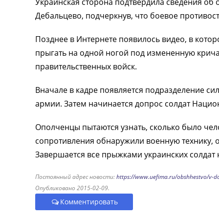
Украинская сторона подтвердила сведения об
Дебальцево, подчеркнув, что боевое противос
Позднее в Интернете появилось видео, в кото
прыгать на одной ногой под измененную кричал
правительственных войск.
Вначале в кадре появляется подразделение си
армии. Затем начинается допрос солдат Нацио
Ополченцы пытаются узнать, сколько было чел
сопротивления обнаружили военную технику, 
Завершается все прыжками украинских солдат 
Постоянный адрес новости:
https://www.uefima.ru/obshhestvo/v-do
Опубликовано 2015-02-09.
Комментировать