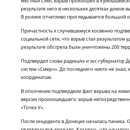
местных СМИ, взрыв произошел в Куйбышевско
результате него в нескольких десятках домов в
В ролике отчетливо проглядывается большой 
Причастность к случившемуся косвенно подтве
социальной сети, что взрыв стал результатом 
результате обстрела были уничтожены 200 терр
Подтвердил слова радикала и экс-губернатор Д
систем «Смерч». До последнего никто не знал, 
координатам.
В ополчении подтвердили факт взрыва на хим
версии произошедшего: взрыв непосредственн
«Точка У».
После инцидента в Донецке началась паника. О
квартирах все дрожало. Казалось, что началос