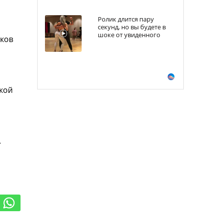
Ролик длится пару
секунд, но вы будете в
шоке от увиденного
иков
ской
.