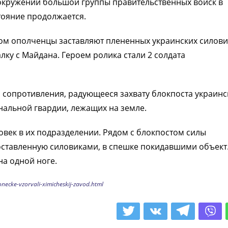
 окружении большой группы правительственных войск в
тояние продолжается.
ром ополченцы заставляют плененных украинских силов
ку с Майдана. Героем ролика стали 2 солдата
л сопротивления, радующееся захвату блокпоста украин
нальной гвардии, лежащих на земле.
овек в их подразделении. Рядом с блокпостом силы
оставленную силовиками, в спешке покидавшими объект
на одной ноге.
necke-vzorvali-ximicheskij-zavod.html