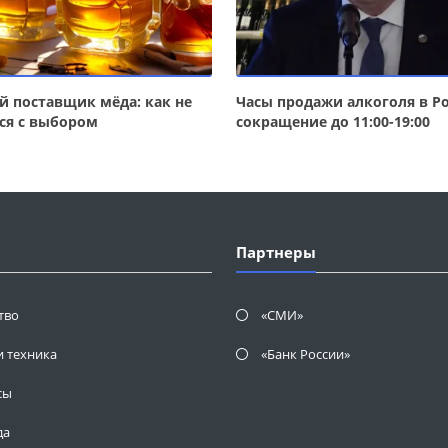
 поставщик мёда: как не
Часы продажи алкоголя в Ро
ся с выбором
сокращение до 11:00-19:00
Партнеры
тво
«СМИ»
и техника
«Банк России»
сы
да