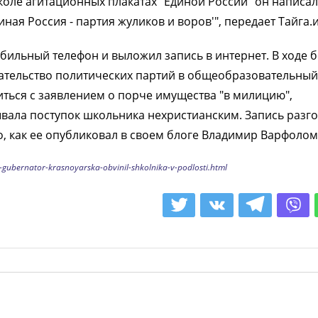
коле агитационных плакатах "Единой России" он написал
ная Россия - партия жуликов и воров'", передает Тайга.
бильный телефон и выложил запись в интернет. В ходе 
ательство политических партий в общеобразовательный
иться с заявлением о порче имущества "в милицию",
вала поступок школьника нехристианским. Запись разг
, как ее опубликовал в своем блоге Владимир Варфолом
-gubernator-krasnoyarska-obvinil-shkolnika-v-podlosti.html