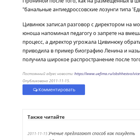
Прониной после того, как на размещенных в ш
"банальные антиедроссовские лозунги типа 'Еди
Цивинюк записал разговор с директором на мо
юноша напоминал педагогу о запрете на вмеш
процесс, а директор угрожала Цивинюку обрат
приводила в пример биографию Ленина и назы
получила широкое распространение после того
Постоянный адрес новости:
https://www.uefima.ru/obshhestvo/vice
Опубликовано 2011-11-15.
Комментировать
Также читайте
Ученые предлагают способ как похудеть
2011-11-15