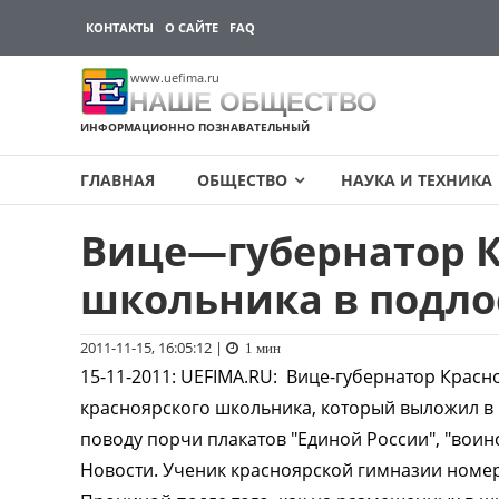
КОНТАКТЫ
О САЙТЕ
FAQ
www.uefima.ru
НАШЕ ОБЩЕСТВО
ИНФОРМАЦИОННО ПОЗНАВАТЕЛЬНЫЙ
ГЛАВНАЯ
ОБЩЕСТВО
НАУКА И ТЕХНИКА
Вице—губернатор К
Перейти
к
школьника в подло
содержимому
2011-11-15, 16:05:12
|
1 мин
15-11-2011
:
UEFIMA.RU:
Вице-губернатор Красно
красноярского школьника, который выложил в 
поводу порчи плакатов "Единой России", "вои
Новости. Ученик красноярской гимназии номер