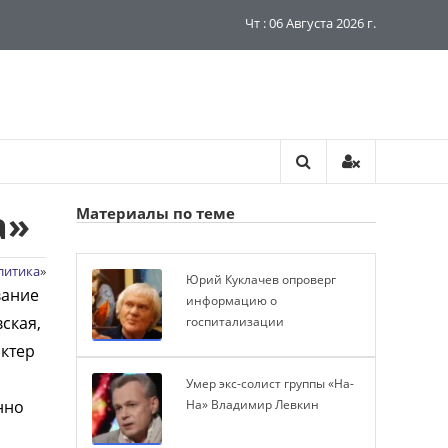
Чт : 06 Августа 2026 г.
а»
Материалы по теме
литика
»
Юрий Куклачев опроверг
вание
информацию о
ская,
госпитализации
ктер
Умер экс-солист группы «На-
нно
На» Владимир Левкин