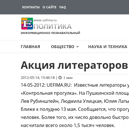
КОНТАКТЫ
О САЙТЕ
FAQ
www.uefima.ru
ПОЛИТИКА
ИНФОРМАЦИОННО ПОЗНАВАТЕЛЬНЫЙ
ГЛАВНАЯ
ОБЩЕСТВО
НАУКА И ТЕХНИКА
Акция литераторов
Перейти
к
содержимому
2012-05-14, 15:46:18
|
1 мин
14-05-2012
:
UEFIMA.RU:
Известные литераторы у
«Контрольная прогулка». На Пушкинской площ
Лев Рубинштейн, Людмила Улицкая, Юлия Латы
ближе к полудню 13 мая. Сообщается, что прог
человек. Более того, их число довольно быстр
насчитали всего около 1,5 тысяч человек.