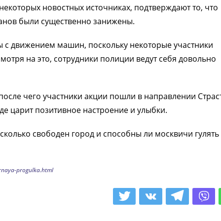
некоторых новостных источниках, подтверждают то, что
анов были существенно занижены.
 с движением машин, поскольку некоторые участники
есмотря на это, сотрудники полиции ведут себя довольно
 после чего участники акции пошли в направлении Страс
зде царит позитивное настроение и улыбки.
асколько свободен город и способны ли москвичи гулять
urnaya-progulka.html