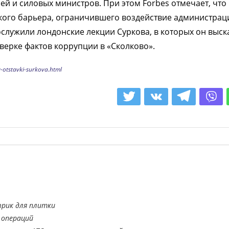
й и силовых министров. При этом Forbes отмечает, что 
акого барьера, ограничившего воздействие администрац
ослужили лондонские лекции Суркова, в которых он выск
верке фактов коррупции в «Сколково».
y-otstavki-surkova.html
врик для плитки
 операций