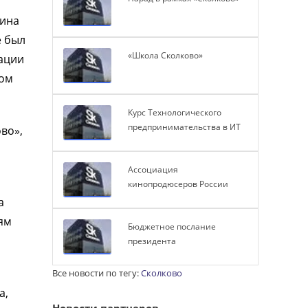
тина
е был
«Школа Сколково»
тации
том
Курс Технологического
предпринимательства в ИТ
во»,
Ассоциация
кинопродюсеров России
а
ям
Бюджетное послание
президента
Все новости по тегу:
Сколково
а,
Новости партнеров