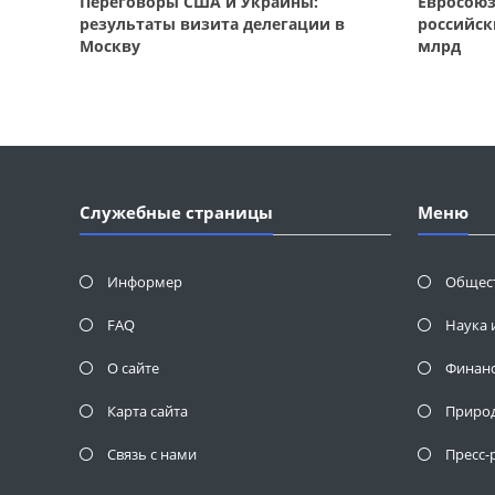
Переговоры США и Украины:
Евросою
результаты визита делегации в
российск
Москву
млрд
Служебные страницы
Меню
Информер
Общес
FAQ
Наука 
О сайте
Финан
Карта сайта
Приро
Связь с нами
Пресс-