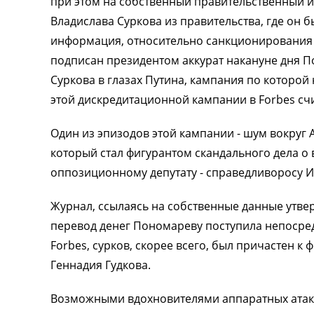
при этом на собственный правительственный и
Владислава Суркова из правительства, где он 
информация, относительно санкционирования 
подписан президентом аккурат накануне дня По
Суркова в глазах Путина, кампания по которо
этой дискредитационной кампании в Forbes сч
Один из эпизодов этой кампании - шум вокруг 
который стал фигурантом скандального дела о
оппозиционному депутату - справедливоросу 
Журнал, ссылаясь на собственные данные утвер
перевод денег Пономареву поступила непосред
Forbes, сурков, скорее всего, был причастен
Геннадия Гудкова.
Возможными вдохновителями аппаратных атак н