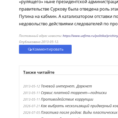
«рулящего» ныне президентской администрацие
правительстве Суркову была отведена роль эт
Путина на кабмин. А катализатором отставки п
недовольство действиями следователей по про
Постоянный адрес новости:
https://www.uefima.ru/politika/prichin
Опубликовано 2013-05-12.
Комментировать
Также читайте
Теневой интернет. Даркнет
2013-05-12
Сервис платной торрент—подписки
2013-05-11
Противодействие коррупции
2013-05-11
Как выбрать нескользящий придверный ко
2026-07-21
Пластика после родов: Виды пластических
2026-07-05