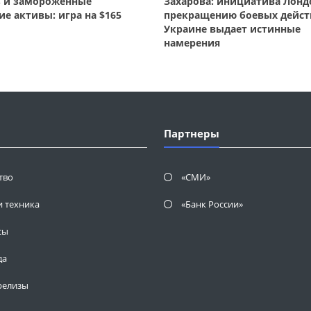
з и замороженные
Захарова: инициатива Лонд
ие активы: игра на $165
прекращению боевых дейст
Украине выдает истинные
намерения
Партнеры
тво
«СМИ»
и техника
«Банк России»
сы
да
релизы