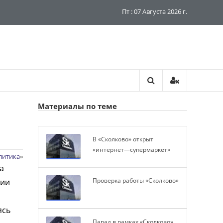
Пт : 07 Августа 2026 г.
Материалы по теме
В «Сколково» открыт
«интернет—супермаркет»
литика
»
а
Проверка работы «Сколково»
ции
ясь
Парад в рамках «Сколково»