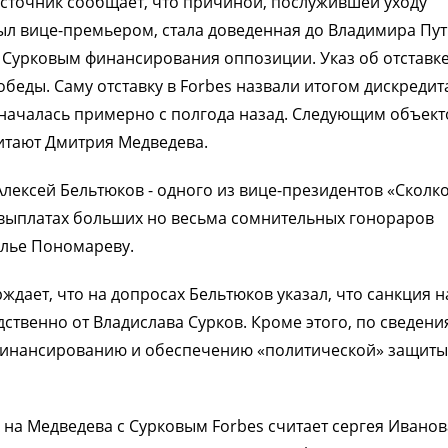
сточник сообщает, что причиной, послужившей уходу
был вице-премьером, стала доведенная до Владимира Пу
Сурковым финансирования оппозиции. Указ об отставк
беды. Саму отставку в Forbes назвали итогом дискреди
й началась примерно с полгода назад. Следующим объек
итают Дмитрия Медведева.
Алексей Бельтюков - одного из вице-президентов «Сколко
 выплатах больших но весьма сомнительных гонораров
Илье Пономареву.
ждает, что на допросах Бельтюков указал, что санкция н
ственно от Владислава Сурков. Кроме этого, по сведени
 к финансированию и обеспечению «политической» защиты
а Медведева с Сурковым Forbes считает сергея Иванов