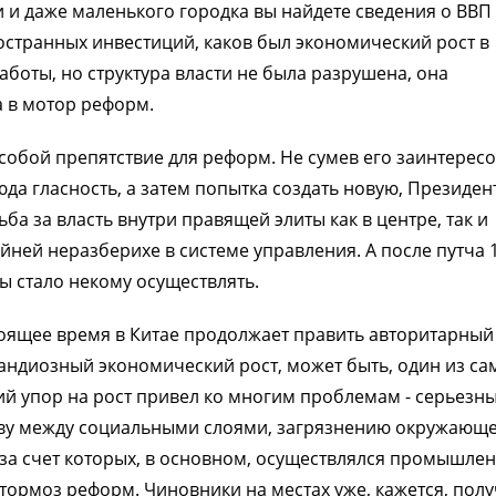
 и даже маленького городка вы найдете сведения о ВВП
остранных инвестиций, каков был экономический рост в
боты, но структура власти не была разрушена, она
 в мотор реформ.
собой препятствие для реформ. Не сумев его заинтересо
юда гласность, а затем попытка создать новую, Президен
ба за власть внутри правящей элиты как в центре, так и
йней неразберихе в системе управления. А после путча 
ы стало некому осуществлять.
стоящее время в Китае продолжает править авторитарный
рандиозный экономический рост, может быть, один из са
кий упор на рост привел ко многим проблемам - серьезн
ыву между социальными слоями, загрязнению окружающ
за счет которых, в основном, осуществлялся промышле
тормоз реформ. Чиновники на местах уже, кажется, пол