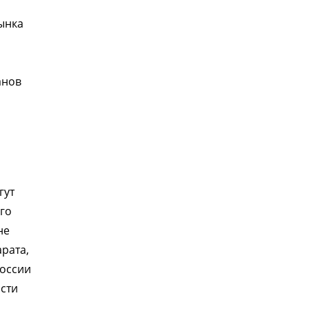
рынка
анов
гут
го
не
рата,
России
асти