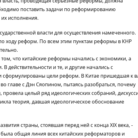
я власть, проводящая серьезные реформы, должна
обходимо поставить задачи по реформированию
 их исполнения.
осударственной власти для осуществления намеченного.
по ходу реформ. По всем этим пунктам реформы в КНР
тельно.
том, что китайские реформы начались с экономики, а
 В действительности и те, и другие начались с
ли сформулированы цели реформ. В Китае пришедшая к в
во главе с Дэн Сяопином, пытаясь разобраться, почему
, провела целый ряд идеологических собраний, дискусс
никла теория, давшая идеологическое обоснование
звития страны, стоявшая перед ней с конца XIX века, -
 была общая линия всех китайских реформаторов и