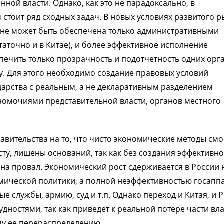
ной власти. Однако, как это не парадоксально, в
стоит ряд сходных задач. В новых условиях развитого 
е не может быть обеспечена только административными
таточно и в Китае), и более эффективное исполнение
печить только прозрачность и подотчетность одних орг
ву. Для этого необходимо создание правовых условий
ударства с реальным, а не декларативным разделением
номочиями представительной власти, органов местного
вительства на то, что чисто экономические методы смо
ту, лишены оснований, так как без создания эффективно
а провал. Экономический рост сдерживается в России 
мической политики, а полной неэффективностью госаппа
 службы, армию, суд и т.п. Однако переход и Китая, и 
дностями, так как приведет к реальной потере части вл
му ее перераспределению.