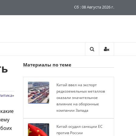
Сб : 08 Августа 2026 г.
ть
Материалы по теме
Китай ввел на экспорт
редкоземельных металлов
литика
»
оказали значительное
влияние на оборонные
 какие
компании Запада
нему
Китай осудил санкции ЕС
обоих
против России