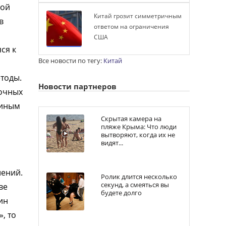
рой
Китай грозит симметричным
в
ответом на ограничения
США
ся к
Все новости по тегу:
Китай
етоды.
Новости партнеров
ночных
линым
Скрытая камера на
пляже Крыма: Что люди
вытворяют, когда их не
видят...
шений.
Ролик длится несколько
секунд, а смеяться вы
ве
будете долго
ин
, то