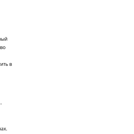
ный
 во
ить в
-
ах.