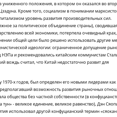
 униженного положения, в котором он оказался во вто
о Цзэдуна. Кроме того, социализм в понимании марксисто
питализмом уровень развития производительных сил.
лжное за политическое объединение страны), сводившая
рствлению всей экономики, потерпела очевидный крах,
ранении общей цели было решено использовать другие м
мунистической идеологии: ограниченное допущение ры
д НЭПа и рекомендовались китайским коммунистам Ста
ский вождь считал, что Китай недостаточно развит для
цу 1970-х годов, был определен его новыми лидерами как
 предполагавший возможность развития рыночных отно
ала общества без частной собственности (в конфуцианст
 тун» - великое единение, великое равенство), Дэн Сяоп
тия использовал другой конфуцианский термин «сяокан»