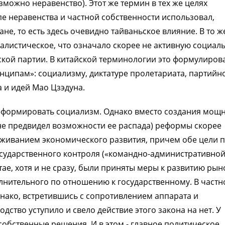
зможно неравенство). Этот же термин в тех же целях
 неравенства и частной собственности использовал,
не, то есть здесь очевидно тайваньское влияние. В то ж
алистическое, что означало скорее не активную социал
ской партии. В китайской терминологии это формулиров
нципам»: социализму, диктатуре пролетариата, партийн
 и идей Мао Цзэдуна.
реформировать социализм. Однако вместо создания мощ
не предвидел возможности ее распада) реформы скорее
аживанием экономического развития, причем обе цели 
осударственного контроля («командно-административно
Китае, хотя и не сразу, были приняты меры к развитию ры
лнительного по отношению к государственному. В частн
Однако, встретившись с сопротивлением аппарата и
дство уступило и свело действие этого закона на нет. У
 собственные решения. И в этом - главное политическое