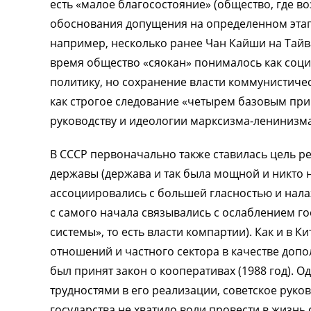
есть «малое благосостояние» (общество, где во
обоснования допущения на определенном этапе
например, несколько ранее Чан Кайши на Тайва
время общество «сяокан» понималось как соци
политику, но сохранение власти коммунистиче
как строгое следование «четырем базовым при
руководству и идеологии марксизма-ленинизма
В СССР первоначально также ставилась цель 
державы (держава и так была мощной и никто 
ассоциировались с большей гласностью и нал
с самого начала связывались с ослаблением г
системы», то есть власти компартии). Как и в 
отношений и частного сектора в качестве допо
был принят закон о кооперативах (1988 год). 
трудностями в его реализации, советское руково
государства не хватило воли провести в жизнь