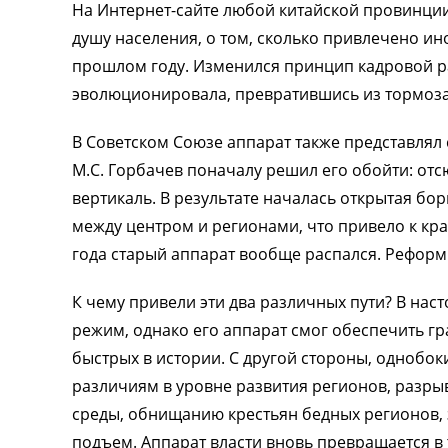
На Интернет-сайте любой китайской провинции
душу населения, о том, сколько привлечено ин
прошлом году. Изменился принцип кадровой ра
эволюционировала, превратившись из тормоза
В Советском Союзе аппарат также представлял 
М.С. Горбачев поначалу решил его обойти: отс
вертикаль. В результате началась открытая борь
между центром и регионами, что привело к кра
года старый аппарат вообще распался. Реформ
К чему привели эти два различных пути? В на
режим, однако его аппарат смог обеспечить г
быстрых в истории. С другой стороны, однобо
различиям в уровне развития регионов, разр
среды, обнищанию крестьян бедных регионов, 
подъем. Аппарат власти вновь превращается в 