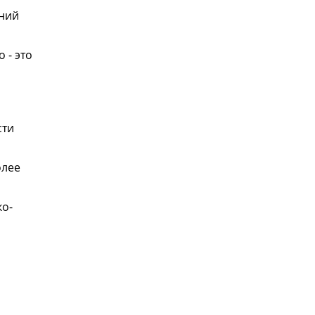
аний
 - это
сти
олее
ко-