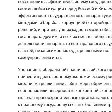
восстановить эффективную систему государствен
сложившейся ситуации перед Россией и Китаем 
эффективность государственного аппарата уж
методами: и борьба с коррупцией (которой дос
решений, и приток лучших кадров сможет обес
госаппарата другим, и всех их вместе - общест
деятельности аппарата, то есть правового гос
властей, независимостью суда, реальными пол
самоуправления и т.п.
Упование «либеральной» части российского пра
привести к долгосрочному экономическому рос
механизма реализации любые меры обречены н
верностью или неверностью конкретной эконо
включая правоохранительные органы, налоговые
к правовому государству связан с большими тру
наиболее влиятельными группами, к серьезно