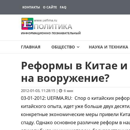
КОНТАКТЫ
О САЙТЕ
FAQ
www.uefima.ru
ПОЛИТИКА
ИНФОРМАЦИОННО ПОЗНАВАТЕЛЬНЫЙ
ГЛАВНАЯ
ОБЩЕСТВО
НАУКА И ТЕХНИКА
Реформы в Китае и 
Перейти
к
на вооружение?
содержимому
2012-01-03, 11:28:15
|
6 мин
03-01-2012
:
UEFIMA.RU:
Спор о китайских реформ
китайского опыта, идет уже больше двух десят
конкретные экономические меры привели Китай
спаду. Однако основное различие реформ в наш