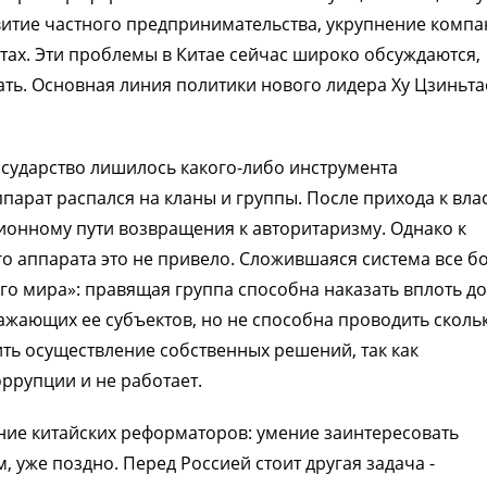
звитие частного предпринимательства, укрупнение комп
тах. Эти проблемы в Китае сейчас широко обсуждаются,
ть. Основная линия политики нового лидера Ху Цзиньтао
государство лишилось какого-либо инструмента
парат распался на кланы и группы. После прихода к вла
ционному пути возвращения к авторитаризму. Однако к
о аппарата это не привело. Сложившаяся система все б
го мира»: правящая группа способна наказать вплоть до
ажающих ее субъектов, но не способна проводить сколь
ть осуществление собственных решений, так как
ррупции и не работает.
ние китайских реформаторов: умение заинтересовать
 уже поздно. Перед Россией стоит другая задача -