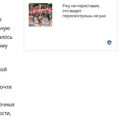
Ржу не переставая,
это видео
пересмотришь не раз
е
ьную
алось
ому
ной
почти
й
ночных
ости,