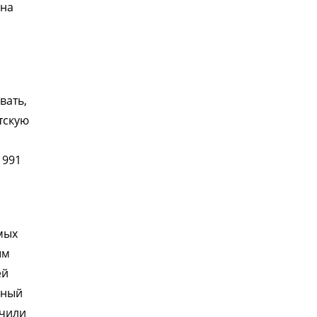
 на
вать,
тскую
1991
мых
ым
ей
нный
учили