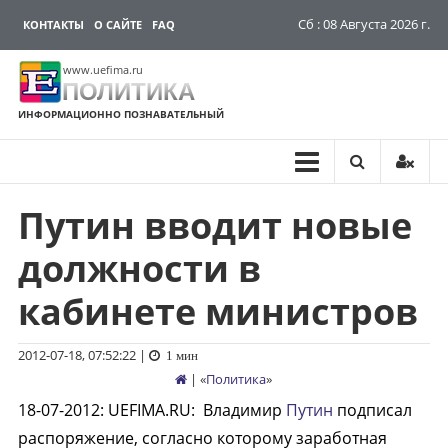
Сб : 08 Августа 2026 г.
КОНТАКТЫ
О САЙТЕ
FAQ
www.uefima.ru
ПОЛИТИКА
ИНФОРМАЦИОННО ПОЗНАВАТЕЛЬНЫЙ
Путин вводит новые
Перейти
к
должности в
содержимому
кабинете министров
2012-07-18, 07:52:22
|
1 мин
| «
Политика
»
18-07-2012
:
UEFIMA.RU:
Владимир
Путин
подписал
распоряжение, согласно которому заработная