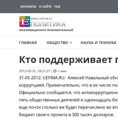
КОНТАКТЫ
О САЙТЕ
FAQ
www.uefima.ru
ПОЛИТИКА
ИНФОРМАЦИОННО ПОЗНАВАТЕЛЬНЫЙ
ГЛАВНАЯ
ОБЩЕСТВО
НАУКА И ТЕХНИКА
Кто поддерживает 
Перейти
к
содержимому
2012-05-31, 18:21:27
|
1 мин
31-05-2012
:
UEFIMA.RU:
Алексей Навальный обна
коррупцией. Примечательно, что в их число по
Официально сообщается, что антикоррупционн
пять общественных деятелей и одиннадцать би
еще почти столько же будет перечислено во в
бюджет своего проекта в 300 тысяч долларов.