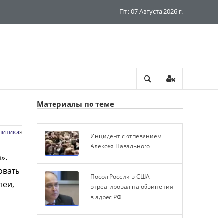
Пт : 07 Августа 2026 г.
Материалы по теме
литика
»
Инцидент с отпеванием
Алексея Навального
».
овать
Посол России в США
лей,
отреагировал на обвинения
в адрес РФ