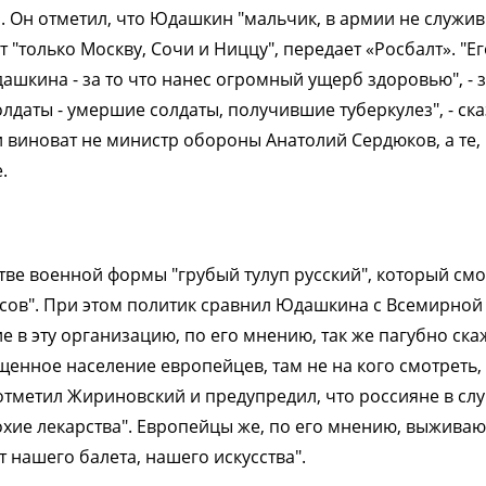
. Он отметил, что Юдашкин "мальчик, в армии не служи
т "только Москву, Сочи и Ниццу", передает «Росбалт». "Ег
дашкина - за то что нанес огромный ущерб здоровью", - 
даты - умершие солдаты, получившие туберкулез", - ска
и виноват не министр обороны Анатолий Сердюков, а те, 
.
ве военной формы "грубый тулуп русский", который см
дусов". При этом политик сравнил Юдашкина с Всемирной
ие в эту организацию, по его мнению, так же пагубно ска
щенное население европейцев, там не на кого смотреть,
 отметил Жириновский и предупредил, что россияне в сл
лохие лекарства". Европейцы же, по его мнению, выживаю
т нашего балета, нашего искусства".