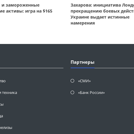
з и замороженные
Захарова: инициатива Лонд
ие активы: игра на $165
прекращению боевых дейст
Украине выдает истинные
намерения
Партнеры
тво
«СМИ»
и техника
«Банк России»
сы
да
релизы