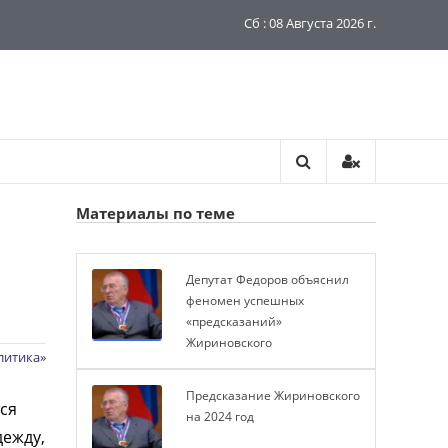
Сб : 08 Августа 2026 г.
Материалы по теме
Депутат Федоров объяснил
феномен успешных
«предсказаний»
Жириновского
литика
»
Предсказание Жириновского
ся
на 2024 год
дежду,