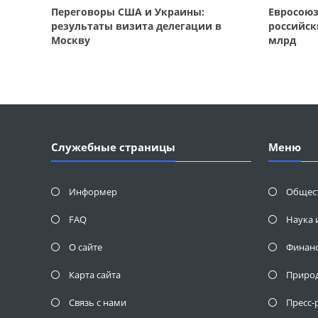
Переговоры США и Украины:
Евросою
результаты визита делегации в
российск
Москву
млрд
Служебные страницы
Меню
Информер
Общес
FAQ
Наука 
О сайте
Финан
Карта сайта
Приро
Связь с нами
Пресс-