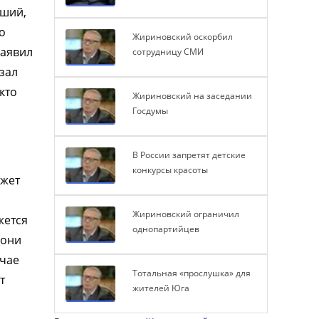
вший,
о
Жириновский оскорбил
заявил
сотрудницу СМИ
зал
кто
Жириновский на заседании
Госдумы
В России запретят детские
конкурсы красоты
ожет
Жириновский ограничил
жется
однопартийцев
 они
учае
Тотальная «прослушка» для
т
жителей Юга