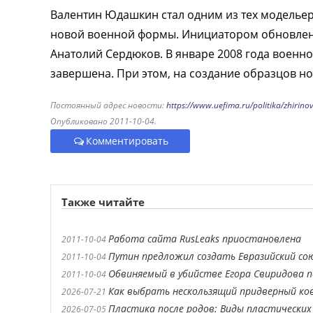
Валентин Юдашкин стал одним из тех моделье
новой военной формы. Инициатором обновлени
Анатолий Сердюков. В январе 2008 года военн
завершена. При этом, на создание образцов 
Постоянный адрес новости:
https://www.uefima.ru/politika/zhirino
Опубликовано 2011-10-04.
Комментировать
Также читайте
Работа сайта RusLeaks приостановлена
2011-10-04
Путин предложил создать Евразийский со
2011-10-04
Обвиняемый в убийстве Егора Свиридова п
2011-10-04
Как выбрать нескользящий придверный ко
2026-07-21
Пластика после родов: Виды пластических
2026-07-05