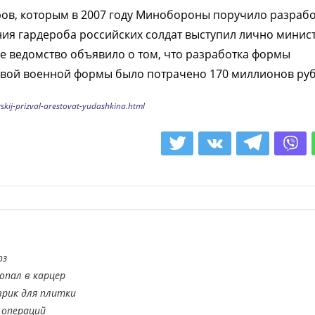
ров, которым в 2007 году Минобороны поручило разрабо
я гардероба российских солдат выступил лично минис
ое ведомство объявило о том, что разработка формы
новой военной формы было потрачено 170 миллионов руб
vskij-prizval-arestovat-yudashkina.html
юз
опал в карцер
врик для плитки
 операций