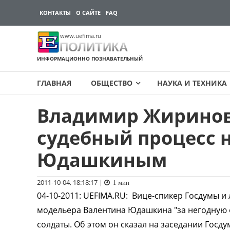
КОНТАКТЫ
О САЙТЕ
FAQ
www.uefima.ru
ПОЛИТИКА
ИНФОРМАЦИОННО ПОЗНАВАТЕЛЬНЫЙ
ГЛАВНАЯ
ОБЩЕСТВО
НАУКА И ТЕХНИКА
Владимир Жиринов
Перейти
к
судебный процесс 
содержимому
Юдашкиным
2011-10-04, 18:18:17
|
1 мин
04-10-2011
:
UEFIMA.RU:
Вице-спикер Госдумы и
модельера Валентина Юдашкина "за негодную 
солдаты. Об этом он сказал на заседании Госд