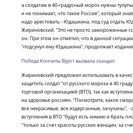
а солдатам в 40-градусный мороз нужны тулупы
и не понимает, что такое Россия", который знае
надо арестовать - Юдашкина, под суд отдать Ю
Жириновский. "Это не просто замороженные сол
он. При этом он отметил, что в данной ситуаци
"подсунул ему Юдашкина", продолжает издание
Победа Кончиты Вурст вызвала скандал
Жириновский предложил использовать в качест
защитить солдат "от русского мороза в 40 гра
торговой организацией (ВТО), так как вступлен
на здоровье россиян. "Посмотрите, какое смор
все некрасивые, все издерганные, зачуханы", -
вступления в ВТО "будут есть химию и брать п
"только за счет красоты русских женщин, за сче