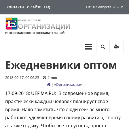
Пт : 07 Августа 2026 г.
КОНТАКТЫ
О САЙТЕ
FAQ
www.uefima.ru
ОРГАНИЗАЦИИ
ИНФОРМАЦИОННО ПОЗНАВАТЕЛЬНЫЙ
Ежедневники оптом
Перейти
к
содержимому
2018-09-17, 00:06:25
|
2 мин
| «
Организации
»
17-09-2018
:
UEFIMA.RU:
В современное время,
практически каждый человек планирует свое
время. Надо заметить, что люди сейчас много
работают, уделяют время своему развитию, спорту,
а также отдыху. Чтобы все это успеть, просто