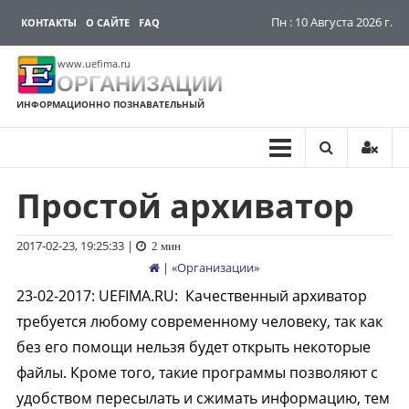
Пн : 10 Августа 2026 г.
КОНТАКТЫ
О САЙТЕ
FAQ
www.uefima.ru
ОРГАНИЗАЦИИ
ИНФОРМАЦИОННО ПОЗНАВАТЕЛЬНЫЙ
Простой архиватор
Перейти
к
содержимому
2017-02-23, 19:25:33
|
2 мин
| «
Организации
»
23-02-2017
:
UEFIMA.RU:
Качественный архиватор
требуется любому современному человеку, так как
без его помощи нельзя будет открыть некоторые
файлы. Кроме того, такие программы позволяют с
удобством пересылать и сжимать информацию, тем