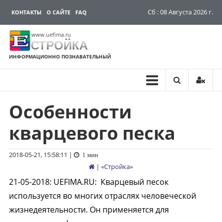
Сб : 08 Августа 2026 г.
КОНТАКТЫ
О САЙТЕ
FAQ
www.uefima.ru
СТРОЙКА
ИНФОРМАЦИОННО ПОЗНАВАТЕЛЬНЫЙ
Особенности
Перейти
к
кварцевого песка
содержимому
2018-05-21, 15:58:11
|
1 мин
| «
Стройка
»
21-05-2018
:
UEFIMA.RU:
Кварцевый песок
используется во многих отраслях человеческой
жизнедеятельности. Он применяется для