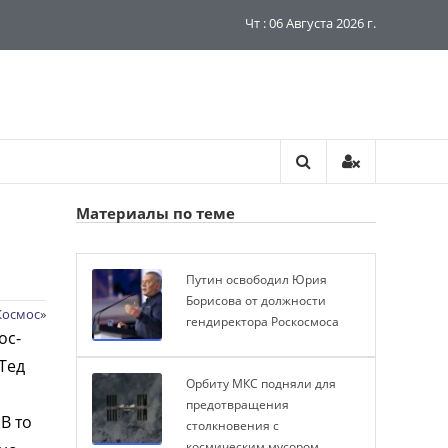
Чт : 06 Августа 2026 г.
Материалы по теме
Путин освободил Юрия
Борисова от должности
Космос
»
гендиректора Роскосмоса
ос-
Тед
Орбиту МКС подняли для
предотвращения
В то
столкновения с
космическим мусором