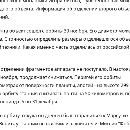
овости космонавтики Игоря Лисова, с уверенностью мо
одного объекта. Информация об отделении второго объе
ний.
нта объект сошел с орбиты 30 ноября. Его диаметр мож
мов. С точностью определить размеры отделившегося объ
техники. Какая именно часть отделилась от российской
тделении фрагментов аппарата не поступало. В насто
 ноября, продолжает снижаться. Перигей его орбиты
ометрах от поверхности планеты, апогей - на высоте 299
орбиту станция снизилась почти на 50 километров и, п
период с 6 по 31 декабря.
 орбиту, откуда он должен был отправиться к Марсу, из-
«Зенит» у станции не включились двигатели. Миссия "Фоб