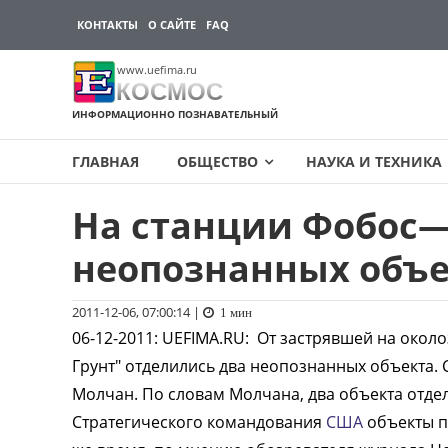
КОНТАКТЫ
О САЙТЕ
FAQ
www.uefima.ru
КОСМОС
ИНФОРМАЦИОННО ПОЗНАВАТЕЛЬНЫЙ
ГЛАВНАЯ
ОБЩЕСТВО
НАУКА И ТЕХНИКА
На станции Фобос—
Перейти
к
неопознанных объе
содержимому
2011-12-06, 07:00:14
|
1 мин
06-12-2011
:
UEFIMA.RU:
От застрявшей на около
Грунт" отделились два неопознанных объекта.
Молчан. По словам Молчана, два объекта отдел
Стратегического командования
США
объекты по