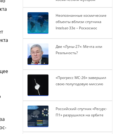
жно
кта
Неопознанные космические
объекты вблизи спутника
Intelsat-33e – Роскосмос
ет
екта
Две «Луны-27»: Мечта или
Реальность?
ящее
«Прогресс МС-26» завершил
свою полугодовую миссию
о
Российский спутник «Ресурс-
П1» разрушился на орбите
за
ос-