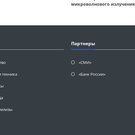
микроволнового излучения
Партнеры
тво
«СМИ»
и техника
«Банк России»
сы
да
релизы