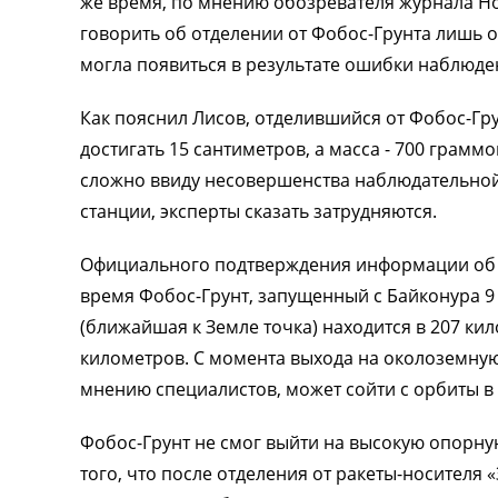
же время, по мнению обозревателя журнала Н
говорить об отделении от Фобос-Грунта лишь 
могла появиться в результате ошибки наблюде
Как пояснил Лисов, отделившийся от Фобос-Гру
достигать 15 сантиметров, а масса - 700 грам
сложно ввиду несовершенства наблюдательной 
станции, эксперты сказать затрудняются.
Официального подтверждения информации об о
время Фобос-Грунт, запущенный с Байконура 9
(ближайшая к Земле точка) находится в 207 кил
километров. С момента выхода на околоземную 
мнению специалистов, может сойти с орбиты в 
Фобос-Грунт не смог выйти на высокую опорную
того, что после отделения от ракеты-носителя 