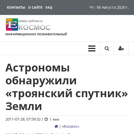
Чт : 06 Августа 2026 г.
КОНТАКТЫ
О САЙТЕ
FAQ
www.uefima.ru
КОСМОС
ИНФОРМАЦИОННО ПОЗНАВАТЕЛЬНЫЙ
Астрономы
Перейти
к
обнаружили
содержимому
«троянский спутник»
Земли
2011-07-28, 07:59:32
|
1 мин
| «
Космос
»