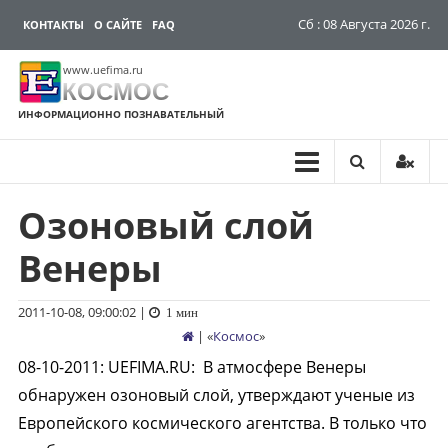
Сб : 08 Августа 2026 г.
КОНТАКТЫ
О САЙТЕ
FAQ
www.uefima.ru
КОСМОС
ИНФОРМАЦИОННО ПОЗНАВАТЕЛЬНЫЙ
Озоновый слой
Перейти
к
Венеры
содержимому
2011-10-08, 09:00:02
|
1 мин
| «
Космос
»
08-10-2011
:
UEFIMA.RU:
В атмосфере Венеры
обнаружен озоновый слой, утверждают ученые из
Европейского космического агентства. В только что