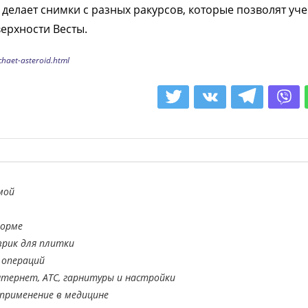
 делает снимки с разных ракурсов, которые позволят уч
ерхности Весты.
chaet-asteroid.html
мой
форме
врик для плитки
 операций
тернет, АТС, гарнитуры и настройки
применение в медицине