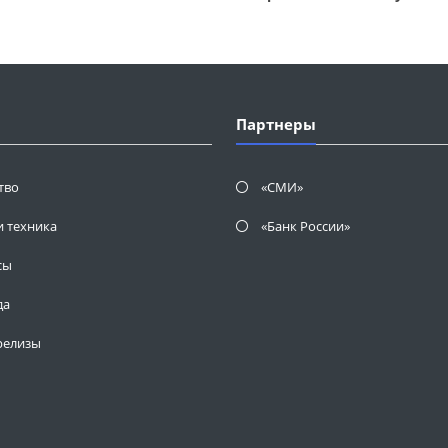
Партнеры
тво
«СМИ»
и техника
«Банк России»
сы
да
релизы