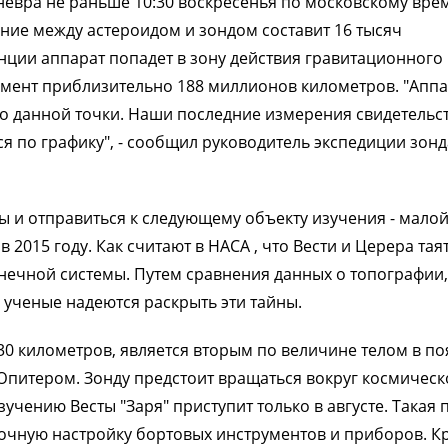
евра не раньше 10:30 воскресенья по московскому вре
ние между астероидом и зондом составит 16 тысяч
анции аппарат попадет в зону действия гравитационного
момент приблизительно 188 миллионов километров. "Апп
до данной точки. Наши последние измерения свидетельс
я по графику", - сообщил руководитель экспедиции зонд
ты и отправиться к следующему объекту изучения - мало
 2015 году. Как считают в НАСА , что Вести и Церера тая
лнечной системы. Путем сравнения данных о топографии,
ы ученые надеются раскрыть эти тайны.
530 километров, является вторым по величине телом в по
питером. Зонду предстоит вращаться вокруг космическ
учению Весты "Заря" приступит только в августе. Такая 
точную настройку бортовых инструментов и приборов. К