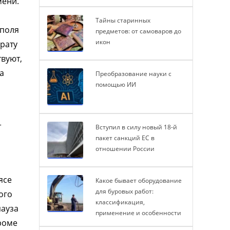
мени.
Тайны старинных
 поля
предметов: от самоваров до
икон
арату
твуют,
а
Преобразование науки с
помощью ИИ
й
т
Вступил в силу новый 18-й
пакет санкций ЕС в
отношении России
ясе
Какое бывает оборудование
для буровых работ:
ого
классификация,
пауза
применение и особенности
роме