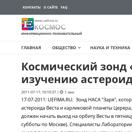
КОНТАКТЫ
О САЙТЕ
FAQ
www.uefima.ru
КОСМОС
ИНФОРМАЦИОННО ПОЗНАВАТЕЛЬНЫЙ
ГЛАВНАЯ
ОБЩЕСТВО
НАУКА И ТЕХНИКА
Космический зонд 
Перейти
к
изучению астероид
содержимому
2011-07-17, 10:10:37
|
1 мин
17-07-2011
:
UEFIMA.RU:
Зонд НАСА "Заря", кото
астероида Веста и карликовой планеты Церера,
должен начать выход на орбиту Весты в пятни
субботы по Москве). Специалисты Лаборатории