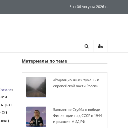
Чт : 06 Августа 2026 г.
Материалы по теме
«Радиационные» туманы в
европейской части России
Космос
»
ния
парат
Заявление Стубба о победе
:00
Финляндии над СССР в 1944
ния)
и реакция МИД РФ