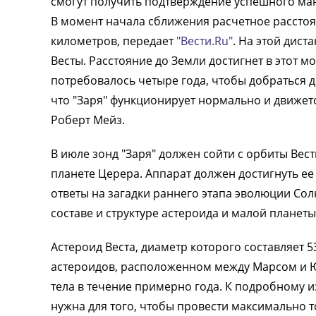
смогут получить подтверждение успешного ман
В момент начала сближения расчетное расстоя
километров, передает
"Вести.Ru"
. На этой дист
Весты. Расстояние до Земли достигнет в этот 
потребовалось четыре года, чтобы добраться 
что "Заря" функционирует нормально и движетс
Роберт Мейз.
В июле зонд "Заря" должен сойти с орбиты Вес
планете Церера. Аппарат должен достигнуть ее в
ответы на загадки раннего этапа эволюции Со
составе и структуре астероида и малой планет
Астероид Веста, диаметр которого составляет 
астероидов, расположенном между Марсом и Ю
тела в течение примерно года. К подробному из
нужна для того, чтобы провести максимально 