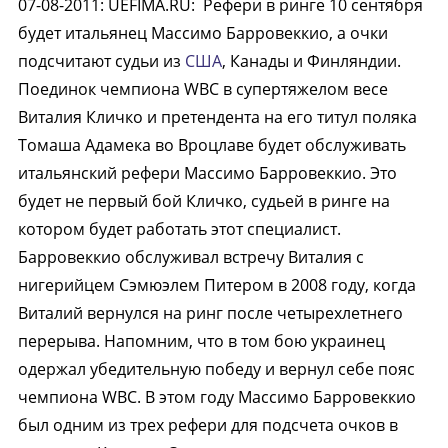
07-08-2011
:
UEFIMA.RU:
Рефери в ринге 10 сентября
будет итальянец Массимо Барровеккио, а очки
подсчитают судьи из
США
, Канады и Финляндии.
Поединок чемпиона WBC в супертяжелом весе
Виталия Кличко и претендента на его титул поляка
Томаша Адамека во Вроцлаве будет обслуживать
итальянский рефери Массимо Барровеккио. Это
будет не первый бой Кличко, судьей в ринге на
котором будет работать этот специалист.
Барровеккио обслуживал встречу Виталия с
нигерийцем Сэмюэлем Питером в 2008 году, когда
Виталий вернулся на ринг после четырехлетнего
перерыва. Напомним, что в том бою украинец
одержал убедительную победу и вернул себе пояс
чемпиона WBC. В этом году Массимо Барровеккио
был одним из трех рефери для подсчета очков в